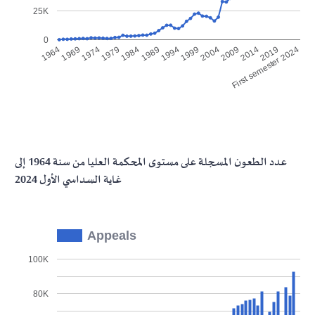
25K
0
1974
2004
1969
1999
1964
1994
First semester 2024
1989
2019
1984
2014
1979
2009
عدد الطعون المسجلة على مستوى المحكمة العليا من سنة 1964 إلى
غاية السداسي الأول 2024
Appeals
100K
80K