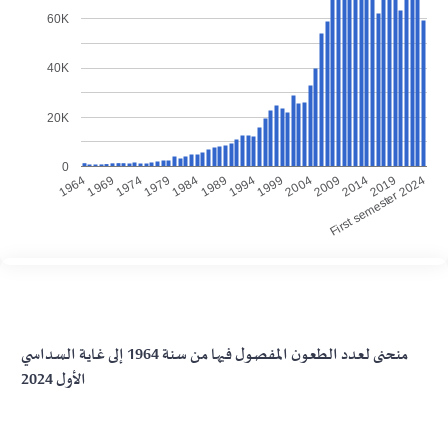
60K
40K
20K
0
1974
2004
1969
1999
1964
1994
First semester 2024
1989
2019
1984
2014
1979
2009
منحنى لعدد الطعون المفصول فيها من سنة 1964 إلى غاية السداسي
الأول 2024