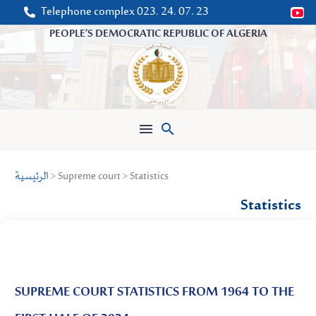
Telephone complex 023. 24. 07. 23


PEOPLE’S DEMOCRATIC REPUBLIC OF ALGERIA

> Supreme court > Statistics
الرئيسية
Statistics
SUPREME COURT STATISTICS FROM 1964 TO THE