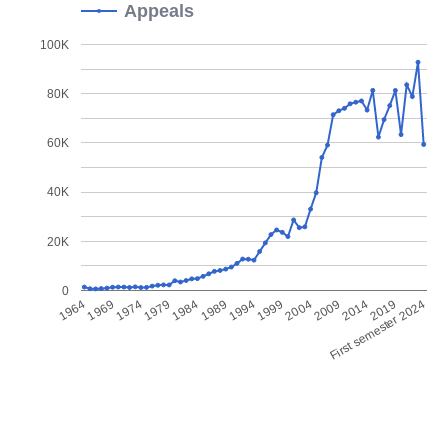
Appeals
100K
80K
60K
40K
20K
0
1974
2004
1969
1999
1964
1994
First semester 2024
1989
2019
1984
2014
1979
2009