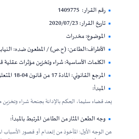
رقم القرار: 1409775
تاريخ القرار: 2020/07/23
الموضوع: مخدرات
الأطراف:الطاعن: (ح.ص) / المطعون ضده: النيابة
الكلمات الأساسية: شراء وتخزين مؤثرات عقلية قص
المرجع القانوني: المادة 17 من قانون 04-18 المتعلق بالوقاية من المخدرات والمؤثرات العقلية.
المبدأ:
يعد قضاء سليما، الحكم بالإدانة بجنحة شراء وتخزين مؤثر
وجه الطعن المثار من الطاعن المرتبط بالمبدأ:
عن الوجه الأول: المأخوذ من إنعدام أو قصور الأسباب المادة 04/500 من قانون الإجراءات الج