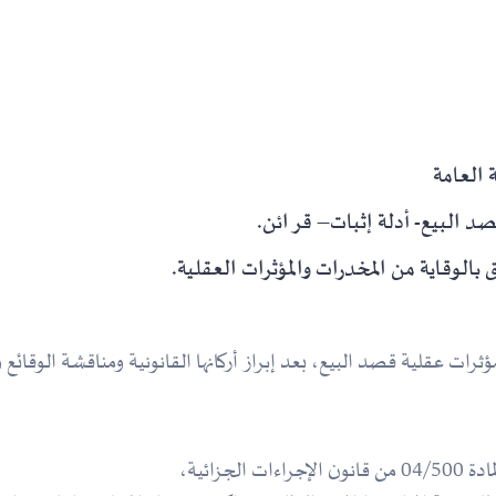
 العامة
د البيع- أدلة إثبات– قرائن.
ات عقلية قصد البيع، بعد إبراز أركانها القانونية ومناقشة الوقائع و
زائية،