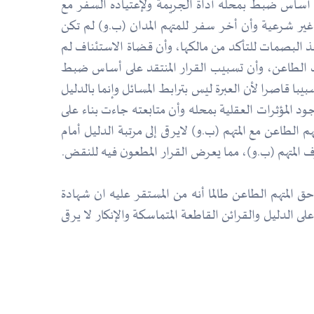
على أساس ضبط بمحله أداة الجريمة ولإعتياده السفر مع
غير شرعية وأن أخر سفر للمتهم المدان (ب.و) لم تكن
أخذ البصمات للتأكد من مالكها، وأن قضاة الاستئناف لم
رف الطاعن، وأن تسبيب القرار المنتقد على أساس ضبط
 قاصرا لأن العبرة ليس بترابط المسائل وإنما بالدليل
د المؤثرات العقلية بمحله وأن متابعته جاءت بناء على
 الطاعن مع المتهم (ب.و) لايرقى إلى مرتبة الدليل أمام
المتهم (ب.و)، مما يعرض القرار المطعون فيه للنقض.
حق المتهم الطاعن طالما أنه من المستقر عليه ان شهادة
على الدليل والقرائن القاطعة المتماسكة والإنكار لا يرقى