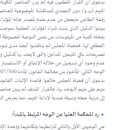
بدعوى أن القرار المطعون فيه لم يبرز العناصر المكونة
المتهم (ب.و) دون التصدي للمناقشة الموضوعية للعناص
رفقة الطاعن مايجعل من عدم علمه لمصدر هاته المؤثرات ا
يبينوا الدليل الذي يثبت شراء المؤثرات العقلية بمو
بمحله كمية من المهلوسات من نفس النوعية المضبوطة لدى
القطعي لها، فقضاة المجلس لم يناقشوا أيضا مدى ثبوت ا
تصريحات باقي المتهمين المدانين والتي لايعتد بها كدليل
عدم وجود أي تسجيل من خلاله الإتفاق أو الاستفسار ع
الوجه الثاني: المأخوذ من مخالفة القانون المادة 07/500 من قانون الإجراءات الجزائية،
بدعوى أن قضاة المجلس خالفوا قاعدة الإثبات القانونية 
متهم على متهم لايؤخذ بها، فالقرار المنتقد لم يبين عناصر
إلى مرتبة جعله وسيلة ضدية لإدانة المتهم، مما يعرض ال
رد المحكمة العليا عن الوجه المرتبط بالمبدأ:
عن الوجهين الأول والثاني لترابطهما وتكاملهما ووحدة الإج