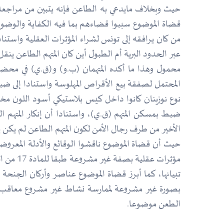
حيث وبخلاف مايدعي به الطاعن فإنه يتبين من مراجعة 
قضاة الموضوع سببوا قضاءهم بما فيه الكفاية والوضوح و
من كان يرافقه إلى تونس لشراء المؤثرات العقلية واستن
عبر الحدود البرية أم الطبول أين كان المتهم الطاعن ي
محمول وهذا ما أكده المتهمان (ب.و) و(ق.ي) في محضر س
نوع نوزينان كانوا داخل كيس بلاستيكي أسود اللون مخ
ضبط بمسكن المتهم (ق.ي)، واستنادا أن إنكار المتهم 
الأخير من طرف رجال الأمن لكون المتهم الطاعن لم يكن ي
حيث أن قضاة الموضوع ناقشوا الوقائع والأدلة المعروضة 
تبيانها، كما أبرز قضاة الموضوع عناصر وأركان الجنحة ال
الطعن موضوعا.