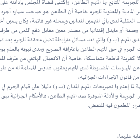
 للجريمة المتابع بها المتهم الطاعن، واكتفى قضاة المجلس بإدانته 
ر المادية والمعنوية للجرم خاصة أن الطاعن هو صاحب سيارة أجرة 
لعقلية لدى باقي المتهمين المدانين وبمحله غير قائمة، وكان يتعين 
جب وصفة أو مايدل إقتنائها من مصدر معين مقابل دفع الثمن من ط
 المتهم (ب.و) والتي تعد مسائل مترابطة تضل محققة للجرم يعد تسبيبا
لجرم في حق المتهم الطاعن باعترافه الصريح ومدى ثبوته بالعلم بوجو
 ولا كقرينة قاطعة متماسكة، خاصة أن الاتصال الهاتفي من طرف المتهم
ن المهلوسات المضبوطة لدى المتهم يعقوب قدوس المسلمة له من طرف 
لما إعتبروا تصريحات المتهم المدان (ب.و) دليلا على قيام الجرم في 
 الجريمة والأدلة المتوفرة ضد المتهم الطاعن، فالأحكام الجزائية تبنى 
قرار المطعون فيه للنقض.
ابة عليهما،