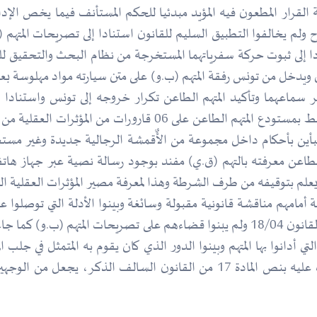
القرار المطعون فيه المؤيد مبدئيا للحكم المستأنف فيما يخص الإد
لم يخالفوا التطبيق السليم للقانون استنادا إلى تصريحات المتهم (ب
ادا إلى ثبوت حركة سفرياتهما المستخرجة من نظام البحث والتحقيق لل
نقل ويدخل من تونس رفقة المتهم (ب.و) على متن سيارته مواد مهلوسة ب
ماعهما وتأكيد المتهم الطاعن تكرار خروجه إلى تونس واستنادا إلى ا
بأين بأحكام داخل مجموعة من الأٌقمشة الرجالية جديدة وغير مستعم
الطاعن معرفته بالتهم (ق.ي) مفند بوجود رسالة نصية عبر جهاز هات
علم بتوقيفه من طرف الشرطة وهذا لمعرفة مصير المؤثرات العقلية الت
أمامهم مناقشة قانونية مقبولة وسائغة وبينوا الأدلة التي توصلوا ع
مؤثرات عقلية بصفة غير مشروعة طبقا للمادة 17 من القانون 18/04 ولم يبنوا قضاءهم على 
تي أدانوا بها المتهم وبينوا الدور الذي كان يقوم به المتمثل في جلب 
بصورة غير مشروعة لممارسة نشاط غير مشروع معاقب عليه بنص المادة 17 من الق