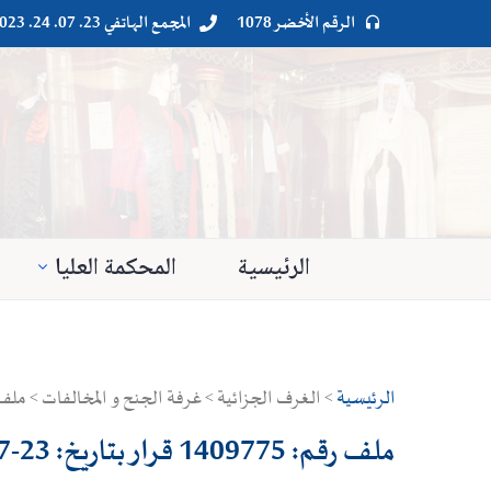
الرقم الأخضر 1078
المجمع الهاتفي 23. 07. 24. 023




الرئيسية
المحكمة العليا
الرئيسية
> الغرف الجزائية > غرفة الجنح و المخالفات > ملف رقم: 1409775 قرار بتاريخ: 3
ملف رقم: 1409775 قرار بتاريخ: 23-07-2020