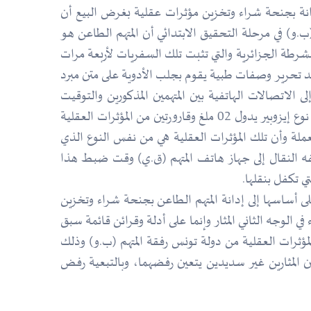
انة بجنحة شراء وتخزين مؤثرات عقلية بغرض البيع أن
.و) في مرحلة التحقيق الابتدائي أن المتهم الطاعن هو
شرطة الجزائرية والتي تثبت تلك السفريات لأربعة مرات
عد تحرير وصفات طبية يقوم بجلب الأدوية على متن مبرد
لاتصالات الهاتفية بين المتهمين المذكورين والتوقيت
المحتمل لصفقة بيع الأقراص المهلوسة واستنادا إلى ضبط بمستودع المتهم الطاعن على 06 قارورات من المؤثرات العقلية من نوع إيزوبير يدول 02 ملغ وقارورتين من المؤثرات العقلية
لة وأن تلك المؤثرات العقلية هي من نفس النوع الذي
فه النقال إلى جهاز هاتف المتهم (ق.ي) وقت ضبط هذا
ي تكفل بنقلها.
لى أساسها إلى إدانة المتهم الطاعن بجنحة شراء وتخزين
تصريحات المتهم (ب.و) كما جاء في الوجه الثاني المثار وإنما على أدلة وقرائن قائمة سبق
المؤثرات العقلية من دولة تونس رفقة المتهم (ب.و) وذلك
انون السالف الذكر، يجعل من الوجهين المثارين غير سديدين يتعين رفضهما، وبالتبعية رفض