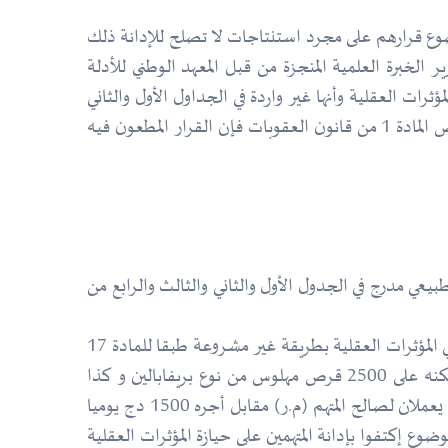
ة من أجل البيع طبقا للمادة 17 من القانون 18/04 مؤسسين قضاة الموضوع قرارهم على مجرد استنتاجات لا تصلح للإدانة ذلك
لمذكور أعلاه خاصة أنه ثابت من تقرير الخبرة العلمية المنجزة من قبل المعهد الوطني للأدلة
رات العقلية وأنها غير واردة في الجداول الأول والثاني
من الإتفاقية الوحيدة لسنة 1961 بصيغتها المعدلة بموجب بروتوكول لسنة 1972 وبالتالي فإن قضاة بإستبعادهم تطبيق نص المادة 1 من قانون العقوبات فإن القرار المطعون فيه
 صناعية أو كل منتوج طبيعي مدرج في الجدول الأول والثاني والثالث والرابع من
حيث أنه وبالرجوع إلى القرار المطعون فيه القاضي بتأييد الحكم المستأنف القاضي بإدانة المتهمين الطاعنين بجنحة المتاجرة في المؤثرات العقلية بطريقة غير مشروعة طبقا للمادة 17
من قانون 18/04 أن قضاة الإستئناف ومن قبلهم قاضي أول درجة أسسوا قضائهم على حيازة المتهم الطاعن (ب.ع) وبمسكنه على 2500 قرص مهلوس من نوع بريفابالين و كذا
كبسولة واحدة ومن نفس النوع 300 غ في جيب سرواله وكذا إعترافه بالمتاجرة فيها وأن المتهم الطاعن (ب.ع) شريكا له وأنهما يعملان لصالح المتهم (م.ر) مقابل أجره 1500 دج يوميا
ع إكتفوا بإدانة المتهمين على حيازة المؤثرات العقلية