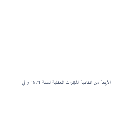
لا تشكل جنحة حيازة مؤثرات عقلية قصد البيع حيازة أقراص “بريقابالين” لكونها غير مصنفة كمؤثرات عقلية في الجداول الأربعة من اتفاقية المؤثرات العقلية لسنة 1971 و في