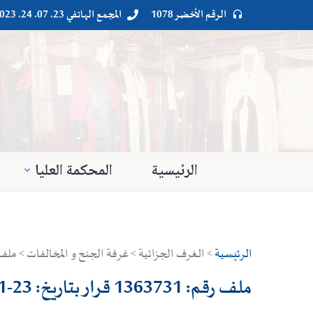
الرقم الأخضر 1078
المجمع الهاتفي 23. 07. 24. 023




الرئيسية
المحكمة العليا
الرئيسية
> الغرف الجزائية > غرفة الجنح و المخالفات > ملف رقم: 1363731 قرار بتاريخ: 3
ملف رقم: 1363731 قرار بتاريخ: 23-01-2020