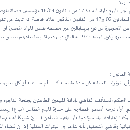
انون:
بدعوى أن الطاعن أدين بجنحة حيازة مؤثرات عقلي
لعدم إبراز أركان وعناصر حيازة المؤثرات العقلية طبقا للمادتين 02 و17 من القانون ا
 المحجوزة من نوع بريقابالين غير مصنفة ضمن المواد المخدرة أو المؤث
 القانون :
ث أنه فعلا وطبقا لنص المادة 2 من القانون 18/04 بأن المؤثرات العقلية كل مادة طبيعية كانت أم
 وقاضي التحقيق بأنه يتاجر في المؤثرات العقلية إلا أن قضاة الموضو