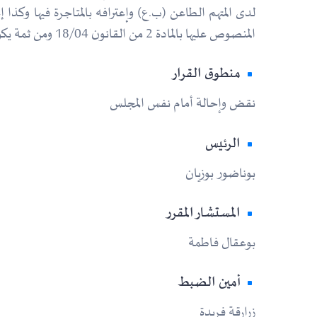
لدى المتهم الطاعن (ب.ع) وإعترافه بالمتاجرة فيها وكذا
المنصوص عليها بالمادة 2 من القانون 18/04 ومن ثمة يكون قرارهم مشوب بمخالفة القانون يستوجب نقضه وإبطاله تأسيسا لهذا الوجه وبدون مناقشة بقية الأوجه.
منطوق القرار
نقض وإحالة أمام نفس المجلس
الرئيس
بوناضور بوزيان
المستشار المقرر
بوعقال فاطمة
أمين الضبط
زرارقة فريدة