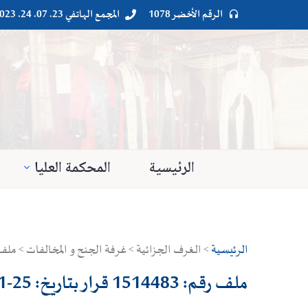
الرقم الأخضر 1078
المجمع الهاتفي 23. 07. 24. 023




الرئيسية
المحكمة العليا
الرئيسية
> الغرف الجزائية > غرفة الجنح و المخالفات > ملف رقم: 1514483 قرار بتاريخ: 5
ملف رقم: 1514483 قرار بتاريخ: 25-11-2021