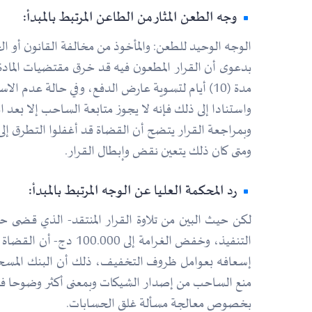
وجه الطعن المثار من الطاعن المرتبط بالمبدأ:
الوجه الوحيد للطعن: والمأخوذ من مخالفة القانون أو الخطأ في تطبيقه عملا بأح
مدة (10) أيام لتسوية عارض الدفع، وفي حالة عدم الاستجابة يستوجب توجيه إنذار ثاني مدته (20) يوما.
واستنادا إلى ذلك فإنه لا يجوز متابعة الساحب إلا بعد انته
وبمراجعة القرار يتضح أن القضاة قد أغفلوا التطرق إلى 
ومتى كان ذلك يتعين نقض وإبطال القرار.
رد المحكمة العليا عن الوجه المرتبط بالمبدأ:
بخصوص معالجة مسألة غلق الحسابات.