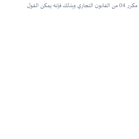
ومن ثمّ فإن الحالة المطروحة في دعوى الحال لا تخضع للإجراءات أو الترتيبات التي نصت عليها المادتان 526 مكرر 02 و526 مكرر 04 من القانون التجاري وبذلك فإنه يمكن القول