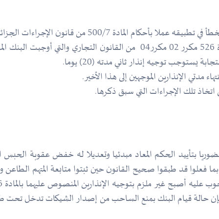
كام المادة 500/7 من قانون الإجراءات الجزائية،
بدعوى أن القرار المطعون فيه قد خرق مقتضيات المادة 526 مكرر 02 مكرر04 م
اء مدتي الإنذارين الموجهين إلى هذا الأخير.
اتخاذ تلك الإجراءات التي سبق ذكرها.