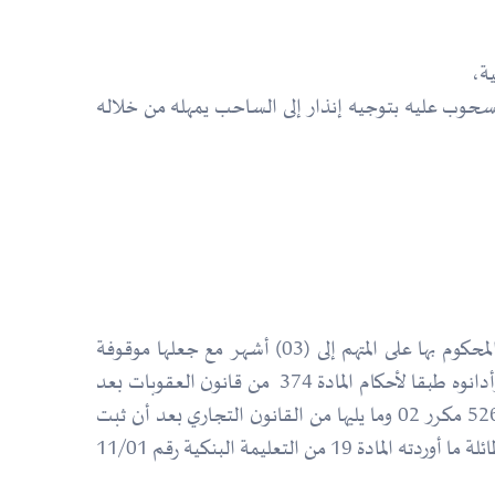
ن القانون التجاري والتي أوجبت البنك المسحوب عليه بتوجيه إنذار إلى الساحب يمهله من خلاله
لكن حيث البين من تلاوة القرار المنتقد- الذي قضى حضوريا بتأييد الحكم المعاد مبدئيا وتعديلا له خفض عقوبة الحبس المحكوم بها على المتهم إلى (03) أشهر مع جعلها موقوفة
التنفيذ، وخفض الغرامة إلى 100.000 دج- أن القضاة بما فعلوا قد طبقوا صحيح القانون حين ثبتوا متابعة المتهم الطاعن وأدانوه طبقا لأحكام المادة 374 من قانون العقوبات بعد
إسعافه بعوامل ظروف التخفيف، ذلك أن البنك المسحوب عليه أصبح غير ملزم بتوجيه الإنذارين المنصوص عليهما بالمادة 526 مكرر 02 وما يليها من القانون التجاري بعد أن ثبت
منع الساحب من إصدار الشيكات وبمعنى أكثر وضوحا فإن حالة قيام البنك بمنع الساحب من إصدار الشيكات تدخل تحت طائلة ما أوردته المادة 19 من التعليمة البنكية رقم 11/01