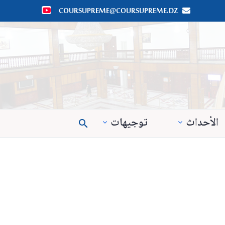
COURSUPREME@COURSUPREME.DZ


الأحداث
توجيهات
