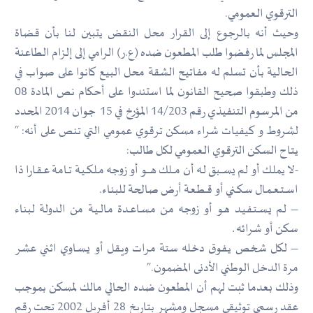
الترقوي العمومي.
وحيث أنه بالرجوع إلى القرار محل النقض يتبين لنا بأن قضاة
المجلس لما رفضوا طلب المطعون ضده (ع.ر) الرامي إلى إلزام الطاعنة
الحالية بأن تسلم له مفاتيح الشقة محل البيع كانوا على صواب في
ذلك وطبقوا صحيح القانون لما استندوا على أحكام نص المادة 08
من المرسوم التنفيذي رقم 14/203 المؤرخ في 15 جوان 2014 المحدد
لشروط و كيفيات شراء مسكن ترقوي عمومي التي تنص على أنه: ”
يتاح السكن الترقوي العمومي لكل طالب:
-لا يملـك أو لم يســــبق لـه أن مــــلك هـــــو أو زوجه مــلـكــيـة تــامـة عــقـارا ذا
اســتـعــمـال سـكــني أو قــطـعـة أرض صالحة للبناء.
– لم يـســتـفـيـد هـو أو زوجه مـن مـسـاعــدة مـالــيـة من الدولة لبناء
سكن أو شرائه ـ
– لكل شخص يـفوق دخـله ستة مـرات ويـقل أو يـسـاوي اثني عشر
مرة الدخل الوطني الأدنى المضمون.”
وذلك بعدما ثبت لهم أن المطعون ضده الحالي مالك لمسكن بموجب
عقد رسمي توثيقي مسجل ومشهر بتاريخ 28 أفريل 2002 تحت رقم