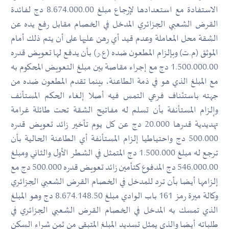
الاستفادة مع استعدادها لإرجاع مبلغ 8.674.000.00 دج لفائدة
القرض الشعبي الجزائري المدخل في الخصام مقابل رفع يده عن
الشقة محل المعاملة وعدم قيد أي رهن عليها على أن يتم ذلك أمام
الموثق (م.ت) وبإلزام المطعون ضده (ع.ر) بأن يدفع لها تعويض قدره
1.500.000.00 دج مع إجراء مقاصة بين مبلغ التعويض المحكوم به
مع المبلغ الذي هو في ذمة الطاعنة، بينما تقدم المطعون ضده من
جهته باستئناف فرعي التمس فيه أصلا إلغاء الحكم المستأنف
وإلزام المستأنفة بأن تسلم له مفاتيح الشقة تحت طائلة غرامة
تهديدية قدرها 20.000 دج عن كل يوم تأخير زائد تعويض قدره
500.000 دج واحتياطيا إلزام المستأنفة أي الطاعنة الحالية بأن
ترجع له مبلغ 1.500.000 دج المتمثل في الشطر الأول والثاني ومبلغ
546.000.00 دج المدفوع كتأمين زائد تعويض قدره 500.000 دج مع
إلزامها أيضا بأن ترد للمدخل في الخصام القرض الشعبي الجزائري
وكالة ميرة رمز 161 باب الوادي مبلغ 8.674.148.50 دج وهو المبلغ
الذي تمسك به المدخل في الخصام القرض الشعبي الجزائري في
طلباته أيضا والذي يمثل تسديد المبلغ المتبقى من ثمن شراء السكن