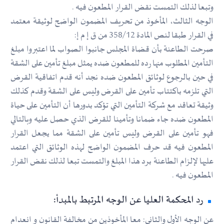
وتبعا لذلك التمست نقض القرار المطعون فيه .
الوجه الثالث، المأخوذ من تحريف المضمون الواضح لوثيقة معتمد
في القرار طبقا لنص المادة 358/12 من ق إ م إ:
صرحت الطاعنة بأن قضاة المجلس جانبوا الصواب لما اعتبروا مبلغ
التأمين المطلوب منها رده للمطعون ضده يمثل مبلغ تأمين على الشقة
في حين بالرجوع لوثائق المطعون ضده نجد أنه قدم اتفاقية القرض
التي تلزمه باكتتاب تأمين على القرض وليس على الشقة وقدم كذلك
وثيقة تعاقد مع شركة التأمين التي تؤكد بدورها أن التأمين على حياة
المطعون ضده جاء ضمانا وتأمينا للقرض الذي حصل عليه وبالتالي
فهو تأمين على القرض وليس تأمين على الشقة مما يجعل القرار
المطعون فيه قد حرف المضمون الواضح لهذه الوثائق التي اعتمد
عليها لإلزام الطاعنة برد هذا المبلغ والتمست تبعا لذلك نقض القرار
المطعون فيه .
رد المحكمة العليا عن الوجه المرتبط بالمبدأ:
عن الوجه الأول والثاني: معا المأخوذين من مخالفة القانون و انعدام