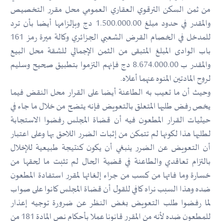
من ثمن السكن الترقوي العقاري العمومي محل مقرر التخصيص
والمقدر في حدود مبلغ 1.500.000.00 دج وبإلزامها أيضا بأن ترد
للمدخل في الخصام القرض الشعبي الجزائري وكالة ميرة رمز 161
باب الوادى المبلغ المتبقى من الثمن الإجمالي للشقة محل البيع
والمقدر ب 8.674.000.00 دج فإنهم التزموا بتطبيق صحيح وسليم
لروح المادتين المنوه عنهما أعلاه.
وحيث أن ما تعيب به الطاعنة أيضا على القرار محل النقض فيما
يخص رفض طلبها المتعلق بالتعويض فإنه يتضح من خلال ما جاء في
حيثيات القرار المطعون فيه أن قضاة المجلس رفضوا الاستجابة
لطلبها هذا لكونها لم تتمكن من إثبات الضرر اللاحق بها وعلى اعتبار
أن التعويض عن الضرر ينبغي أن يكون كنتيجة طبيعية للإخلال
بالتزام تعاقدي والطاعنة في قضية الحال لم تثبت ما لحقها من
خسارة وما فاتها من كسب من جراء إلغائها لمقرر استفادة المطعون
ضده وهذا السبب نراه كافي للقول أن قضاة المجلس كانوا على صواب
لما رفضوا طلب التعويض بغض النظر عن ضرورة توجيه إعذار
للمطعون ضده لأنه من المقرر قانونا عملا بأحكام نص المادة 181 من