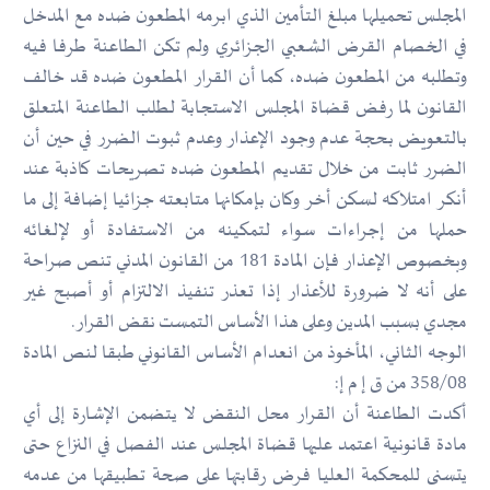
المجلس تحميلها مبلغ التأمين الذي ابرمه المطعون ضده مع المدخل
في الخصام القرض الشعبي الجزائري ولم تكن الطاعنة طرفا فيه
وتطلبه من المطعون ضده، كما أن القرار المطعون ضده قد خالف
القانون لما رفض قضاة المجلس الاستجابة لطلب الطاعنة المتعلق
بالتعويض بحجة عدم وجود الإعذار وعدم ثبوت الضرر في حين أن
الضرر ثابت من خلال تقديم المطعون ضده تصريحات كاذبة عند
أنكر امتلاكه لسكن أخر وكان بإمكانها متابعته جزائيا إضافة إلى ما
حملها من إجراءات سواء لتمكينه من الاستفادة أو لإلغائه
وبخصوص الإعذار فإن المادة 181 من القانون المدني تنص صراحة
على أنه لا ضرورة للأعذار إذا تعذر تنفيذ الالتزام أو أصبح غير
مجدي بسبب المدين وعلى هذا الأساس التمست نقض القرار.
الوجه الثاني، المأخوذ من انعدام الأساس القانوني طبقا لنص المادة
358/08 من ق إ م إ:
أكدت الطاعنة أن القرار محل النقض لا يتضمن الإشارة إلى أي
مادة قانونية اعتمد عليها قضاة المجلس عند الفصل في النزاع حتى
يتسنى للمحكمة العليا فرض رقابتها على صحة تطبيقها من عدمه