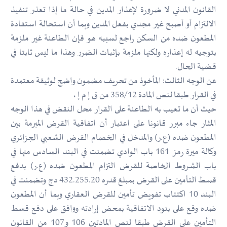
القانون المدني لا ضرورة لإعذار المدين في حالة ما إذا تعذر تنفيذ
الالتزام أو أصبح غير مجدي بفعل المدين وبما أن استحالة استفادة
المطعون ضده من السكن راجع لسببه هو فإن الطاعنة غير ملزمة
بتوجيه له إعذاره ولكنها ملزمة بإثبات الضرر وهذا ما ليس ثابتا في
قضية الحال.
عن الوجه الثالث: المأخوذ من تحريف مضمون واضح لوثيقة معتمدة
في القرار طبقا لنص المادة 358/12 من ق إ م إ ،
حيث أن ما تعيب به الطاعنة على القرار محل النقض في هذا الوجه
المثار جاء مبرر قانونا على اعتبار أن اتفاقية القرض المبرمة بين
المطعون ضده (ع.ر) والمدخل في الخصام القرض الشعبي الجزائري
وكالة ميرة رمز 161 باب الوادي تضمنت في البند السادس منها في
باب الشروط الخاصة للقرض التزام المطعون ضده (ع.ر) بدفع
قسط التأمين على القرض بمبلغ قدره 432.255.20 دج وتضمنت في
البند 10 اكتتاب تفويض تأمين للقرض العقاري وبما أن المطعون
ضده وقع على بنود الاتفاقية بمحض إرادته ووافق على دفع قسط
التأمين على القرض طبقا لنص المادتين 106 و107 من القانون