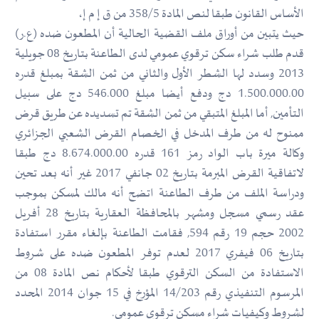
الأساس القانون طبقا لنص المادة 358/5 من ق إ م إ،
حيث يتبين من أوراق ملف القضية الحالية أن المطعون ضده (ع.ر)
قدم طلب شراء سكن ترقوي عمومي لدى الطاعنة بتاريخ 08 جويلية
2013 وسدد لها الشطر الأول والثاني من ثمن الشقة بمبلغ قدره
1.500.000.00 دج ودفع أيضا مبلغ 546.000 دج على سبيل
التأمين, أما المبلغ المتبقي من ثمن الشقة تم تسديده عن طريق قرض
ممنوح له من طرف المدخل في الخصام القرض الشعبي الجزائري
وكالة ميرة باب الواد رمز 161 قدره 8.674.000.00 دج طبقا
لاتفاقية القرض المبرمة بتاريخ 02 جانفي 2017 غير أنه بعد تحين
ودراسة الملف من طرف الطاعنة اتضح أنه مالك لمسكن بموجب
عقد رسمي مسجل ومشهر بالمحافظة العقارية بتاريخ 28 أفريل
2002 حجم 19 رقم 594, فقامت الطاعنة بإلغاء مقرر استفادة
بتاريخ 06 فيفري 2017 لعدم توفر المطعون ضده على شروط
الاستفادة من السكن الترقوي طبقا لأحكام نص المادة 08 من
المرسوم التنفيذي رقم 14/203 المؤرخ في 15 جوان 2014 المحدد
لشروط وكيفيات شراء مسكن ترقوي عمومي.