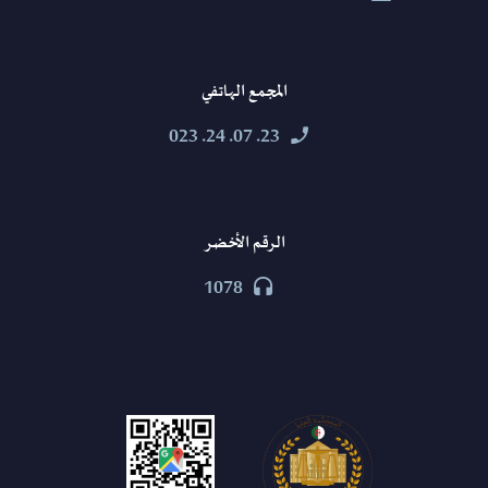
المجمع الهاتفي
23. 07. 24. 023


الرقم الأخضر
1078

