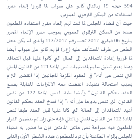
594 حجم 19 وبالتالي كانوا على صواب لما قرروا إلغاء مقرر
استفادته من السكن الترقوي العمومي.
حيث أن قضاة المجلس لما ثبت لهم إلغاء مقرر استفادة المطعون
ضده من السكن الترقوي العمومي بموجب مقرر الإلغاء المحرر
بتاريخ 06 فيفري 2017 تحت رقم 113/2017 والذي لم يكن محل
الطعن من طرف المستأنف عليه (ع.ر) فإنهم كانوا على صواب أيضا
لما قرروا إعادة المتعاقدين إلى الحال التي كانوا عليها قبل التعاقد
وهذا يعتبر تطبق سليم لمقتضيات نص المادة 121 من القانون المدني
التي تنص على أنه:” في العقود الملزمة للجانبين إذا انقضى التزام
بسبب استحالة تنفيذه, انقضت معه الالتزامات المقابلة بفسخ
العقد بحكم القانون.” وأيضا طبقا لنص المادة 122 من نفس
القانون التي تنص بدورها على أنه :” إذا فسخ العقد بحكم القانون
أعيد المتعاقدان إلى الحالة التي كانا عليها قبل العقد طبقا لنص
المادة 122 من القانون المدني وبالتالي فإنه حتى وإن لم يتضمن القرار
المطعون فيه صراحة نص هاتين المادتين فإن ما قضى به قضاة
المجلس بإلزام الطاعنة بأن ترد للمطعون ضده الشطر الأول والثاني