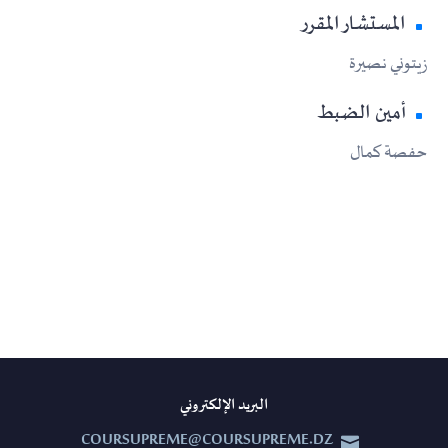
المستشار المقرر
زيتوني نصيرة
أمين الضبط
حفصة كمال
البريد الإلكتروني
COURSUPREME@COURSUPREME.DZ

