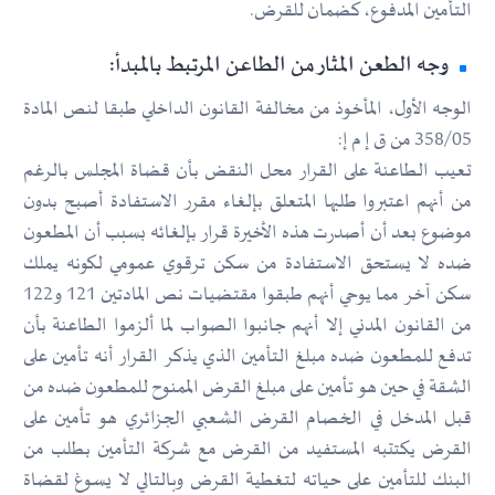
التأمين المدفوع، كضمان للقرض.
وجه الطعن المثار من الطاعن المرتبط بالمبدأ:
الوجه الأول، المأخوذ من مخالفة القانون الداخلي طبقا لنص المادة
358/05 من ق إ م إ:
تعيب الطاعنة على القرار محل النقض بأن قضاة المجلس بالرغم
من أنهم اعتبروا طلبها المتعلق بإلغاء مقرر الاستفادة أصبح بدون
موضوع بعد أن أصدرت هذه الأخيرة قرار بإلغائه بسبب أن المطعون
ضده لا يستحق الاستفادة من سكن ترقوي عمومي لكونه يملك
سكن آخر مما يوحي أنهم طبقوا مقتضيات نص المادتين 121 و122
من القانون المدني إلا أنهم جانبوا الصواب لما ألزموا الطاعنة بأن
تدفع للمطعون ضده مبلغ التأمين الذي يذكر القرار أنه تأمين على
الشقة في حين هو تأمين على مبلغ القرض الممنوح للمطعون ضده من
قبل المدخل في الخصام القرض الشعبي الجزائري هو تأمين على
القرض يكتتبه المستفيد من القرض مع شركة التأمين بطلب من
البنك للتأمين على حياته لتغطية القرض وبالتالي لا يسوغ لقضاة