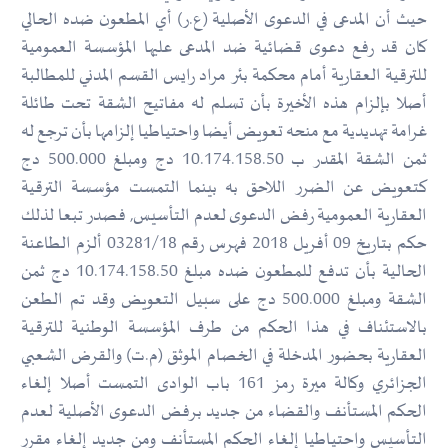
حيث أن المدعى في الدعوى الأصلية (ع.ر) أي المطعون ضده الحالي
كان قد رفع دعوى قضائية ضد المدعى عليها المؤسسة العمومية
للترقية العقارية أمام محكمة بئر مراد رايس القسم المدني للمطالبة
أصلا بإلزام هذه الأخيرة بأن تسلم له مفاتيح الشقة تحت طائلة
غرامة تهديدية مع منحه تعويض أيضا واحتياطيا إلزامها بأن ترجع له
ثمن الشقة المقدر ب 10.174.158.50 دج ومبلغ 500.000 دج
كتعويض عن الضرر اللاحق به بينما التمست مؤسسة الترقية
العقارية العمومية رفض الدعوى لعدم التأسيس, فصدر تبعا لذلك
حكم بتاريخ 09 أفريل 2018 فهرس رقم 03281/18 ألزم الطاعنة
الحالية بأن تدفع للمطعون ضده مبلغ 10.174.158.50 دج ثمن
الشقة ومبلغ 500.000 دج على سبيل التعويض وقد تم الطعن
بالاستئناف في هذا الحكم من طرف المؤسسة الوطنية للترقية
العقارية بحضور المدخلة في الخصام الموثق (م.ت) والقرض الشعبي
الجزائري وكالة ميرة رمز 161 باب الوادى التمست أصلا إلغاء
الحكم المستأنف والقضاء من جديد برفض الدعوى الأصلية لعدم
التأسيس واحتياطيا إلغاء الحكم المستأنف ومن جديد إلغاء مقرر