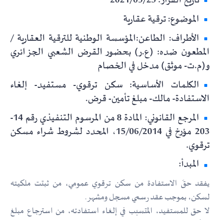
تاريخ القرار: 2021/09/23
الموضوع: ترقية عقارية
الأطراف: الطاعن:المؤسسة الوطنية للترقية العقارية /
المطعون ضده: (ع.ر) بحضور القرض الشعبي الجزائري
و(م.ت- موثق) مدخل في الخصام
الكلمات الأساسية: سكن ترقوي- مستفيد- إلغاء
الاستفادة- مالك- مبلغ تأمين- قرض.
المرجع القانوني: المادة 8 من المرسوم التنفيذي رقم 14-
203 مؤرخ في 15/06/2014، المحدد لشروط شراء مسكن
ترقوي.
المبدأ:
يفقد حقَ الاستفادة من سكن ترقوي عمومي، من ثبتت ملكيته
لسكن، بموجب عقد رسمي مسجل ومشهر.
لا حق للمستفيد، المتسبب في إلغاء استفادته، من استرجاع مبلغ