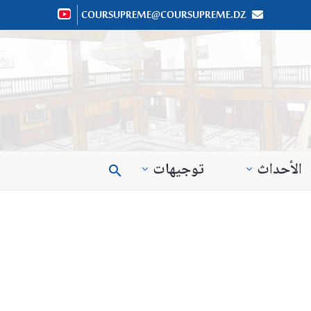
COURSUPREME@COURSUPREME.DZ


الأحداث
توجيهات
