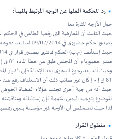
رد المحكمة العليا عن الوجه المرتبط بالمبدأ:
حول الأوجه المثارة معا:
بصدور حكم حضوري في 09/02/2014 استبعد دفوعه وقضى بعدم جواز المعارضة.
صدر حضوريا و أن المجلس طبق عن خطأ المادة 81 ق إ م إ.
81 ق إ م إ كان غير صائب ذلك أن الاستئناف رفع ضد حكم صدر حضوريا بين أطرافه ومنه فإن استئنافه كان مقبول هذا من جهة.
حيث أنه من جهة أخرى تجنب هؤلاء القضاة الخوض في ا
الموضوع بتوجيه اليمين المتممة فإن إستئنافه ومناقشته لا يكون إلا مع الحكم القطعي عملا بالمادة 4
لذا حيث نستخلص أن الأوجه غير مؤسسة يتعين رفضها
منطوق القرار
قبول الطعن شكلا ورفضه موضوعا