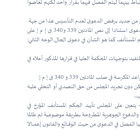
 طلب الطاعن الرامي إلى ضم القضية موضوع الطعن الحالي إلى القضية رقم 0903/17 لوجود ارتباط بينهما ليتم الفصل فيهما بقرار واحد لكنهم تغاضوا
حيث من جهة ثانية فإن القضاة اكتفوا بمناقشة المادة 81 ق إ م إ وطبقوا توجيهات المحكمة العليا دون التطرق لموضوع الدعوى استنادا إلى نص المادتين 339 و340 ق إ م إ على
 المستأنف كما هو الشأن في دعوى الحال.الوجه الثاني:
بتوجيهات المحكمة العليا في قرارها المذكور أعلاه في
لب المادتين 339 و 340 ق إ م إ.
 لكن دون تجريد المجلس من حق التصدي أو التخلي عليه
ب،
يتعين على المجلس تأييد الحكم المستأنف المؤرخ في
طعن والدفوع الجوهرية المطروحة بطريقة موضوعية ثم طالما
19/01/201 يلتمس الطاعن من هيئة المحكمة العليا الفصل في الدعوى من حيث الوقـــائع والقانون إعمــــالا