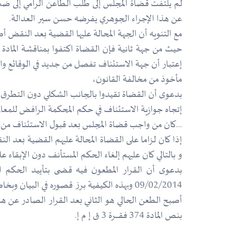
عن هذا الإجراء الجوهري يفرضه حسن سير العدالة.
مع التنويه أن الجهة المحالة عليها القضية بعد النقض أصدرت في 08/06/2017 قرار يقضي بإلغاء الحكم المستأنف والتصدي من جديد برفض الدعوى لع
إعتبار أن جهة الاستئناف تفصل من جديد في الوقائع وال
مأخوذ من مخالفة القانون،
بدعوى أن القضاة تقيدوا بالجانب الشكلي دون التطرق لم
إتجاه جوازية الاستئناف في حكم المحكمة الرافض للمعا
…كان من واجب قضاة المجلس بعد قبول الاستئناف من الناحية ا
إذا كان لزاما على القضاة المحالة عليهم القضية بعد 
و بالتالي كان عليهم إلغاء الحكم المستأنف دون الإبقا
بدعوى أن القرار المطعون فيه قضى بتأييد الحكم الم
09/02/2014 وبهذه الكيفية برز قصوره في ال
بنص المادة 374 فقــــــرة 3 ق إ م إ.