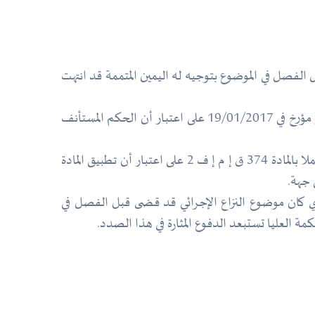
 صدر اعتباريا حضوريا في حقه وقضى قبل الفصل في الموضوع بتوجيه له اليمين المتممة قد انتهت
حيث إستأنف (م.ب) الحكم فانتهى بصدور قرار في 13/11/2014 قضى بعدم قبول الاستئناف, نقضته المحكمة العليا بقرار مؤرخ في 19/01/2017 على اعتبار أن الحكم المستأنف
وحيث أنه بعد رجوع الدعوى بعد الإحالة فإن القرار المطعون فيه قد طبق النقطة القانونية التي فصلت فيها المحكمة العليا عملا بالمادة 374 ق إ م إ ف 2 على اعتبار أن تطبيق المادة
ي كان موضوع النزاع الإجرائي قد قضى قبل الفصل في