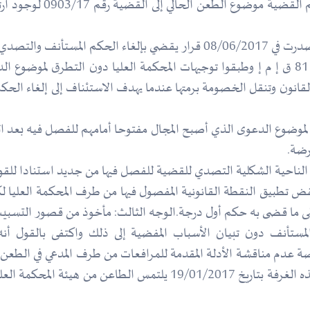
لم يلتفت قضاة المجلس إلى
دم التأسيس هذا من جهة.
قانون وتنقل الخصومة برمتها عندما يهدف الاستئناف إلى إلغاء الحكم
وضوع الدعوى الذي أصبح المجال مفتوحا أمامهم للفصل فيه بعد التقيد 
رضة.
لشكلية التصدي للقضية للفصل فيها من جديد استنادا للقواعد المكرسة في ص
النقض تطبيق النقطة القانونية المفصول فيها من طرف المحكمة العليا
ء على ما قضى به حكم أول درجة.الوجه الثالث: مأخوذ من قصور التسبي
ستأنف دون تبيان الأسباب المفضية إلى ذلك واكتفى بالقول أنه 
بيان وبخاصة عدم مناقشة الأدلة المقدمة للمرافعات من طرف المدعي في ال
أصبح الطعن الحالي هو الثاني بعد القرار الصادر عن هذه الغرفة بتاريخ 7