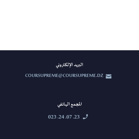
البريد الإلكتروني
COURSUPREME@COURSUPREME.DZ


المجمع الهاتفي
23. 07. 24. 023

