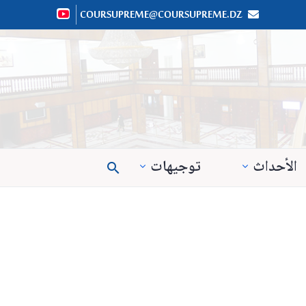
COURSUPREME@COURSUPREME.DZ


الأحداث
توجيهات
