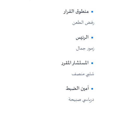
منطوق القرار
رفض الطعن
الرئيس
زمور جمال
المستشار المقرر
شلبي منصف
أمين الضبط
درياسي صبيحة