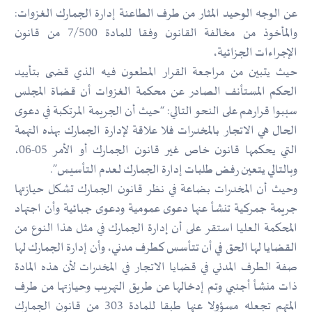
عن الوجه الوحيد المثار من طرف الطاعنة إدارة الجمارك الغزوات:
والمأخوذ من مخالفة القانون وفقا للمادة 7/500 من قانون
الإجراءات الجزائية،
حيث يتبين من مراجعة القرار المطعون فيه الذي قضى بتأييد
الحكم المستأنف الصادر عن محكمة الغزوات أن قضاة المجلس
سببوا قرارهم على النحو التالي: “حيث أن الجريمة المرتكبة في دعوى
الحال هي الاتجار بالمخدرات فلا علاقة لإدارة الجمارك بهذه التهمة
التي يحكمها قانون خاص غير قانون الجمارك أو الأمر 05-06،
وبالتالي يتعين رفض طلبات إدارة الجمارك لعدم التأسيس”.
وحيث أن المخدرات بضاعة في نظر قانون الجمارك تشكل حيازتها
جريمة جمركية تنشأ عنها دعوى عمومية ودعوى جبائية وأن اجتهاد
المحكمة العليا استقر على أن إدارة الجمارك في مثل هذا النوع من
القضايا لها الحق في أن تتأسس كطرف مدني، وأن إدارة الجمارك لها
صفة الطرف المدني في قضايا الاتجار في المخدرات لأن هذه المادة
ذات منشأ أجنبي وتم إدخالها عن طريق التهريب وحيازتها من طرف
المتهم تجعله مسؤولا عنها طبقا للمادة 303 من قانون الجمارك