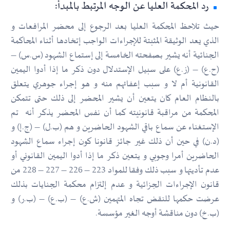
رد المحكمة العليا عن الوجه المرتبط بالمبدأ:
حيث تلاحظ المحكمة العليا بعد الرجوع إلى محضر المرافعات و
الذي يعد الوثيقة المثبتة للإجراءات الواجب إتخادها أثناء المحاكمة
الجنائية أنه يشير بصفحته الخامسة إلى إستماع الشهود (س.س) –
(ح.ع) – (ز.ع) على سبيل الإستدلال دون ذكر ما إذا أدوا اليمين
القانونية أم لا و سبب إعفائهم منه و هو إجراء جوهري يتعلق
بالنظام العام كان يتعين أن يشير المحضر إلى ذلك حتى تتمكن
المحكمة من مراقبة قانونيته كما أن نفس المحضر يذكر أنه تم
الإستغناء عن سماع باقي الشهود الحاضرين و هم (ب.ل) – (ج.إ) و
(د.ن) في حين أن ذلك غير جائز قانونا كون إجراء سماع الشهود
الحاضرين أمرا وجوبي و يتعين ذكر ما إذا أدوا اليمين القانوني أو
عدم تأديتها و سبب ذلك وفقا للمواد 223 – 226 – 227 – 228 من
قانون الإجراءات الجزائية و عدم إلتزام محكمة الجنايات بذلك
عرضت حكمها للنقض تجاه المتهمين (ش.ع) – (ب.ع) – (ب.ر) و
(ب.خ) دون مناقشة أوجه الغير مؤسسة.