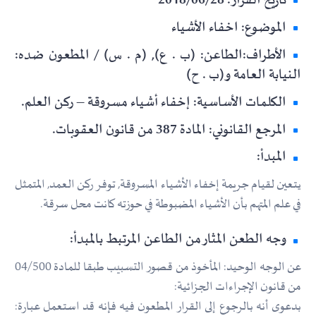
تاريخ القرار: 2018/06/28
الموضوع: اخفاء الأشياء
الأطراف:الطاعن: (ب . ع), (م . س) / المطعون ضده:
النيابة العامة و(ب . ح)
الكلمات الأساسية: إخفاء أشياء مسروقة – ركن العلم.
المرجع القانوني: المادة 387 من قانون العقوبات.
المبدأ:
يتعين لقيام جريمة إخفاء الأشياء المسروقة, توفر ركن العمد, المتمثل
في علم المتهم بأن الأشياء المضبوطة في حوزته كانت محل سرقة.
وجه الطعن المثار من الطاعن المرتبط بالمبدأ:
عن الوجه الوحيد: المأخوذ من قصور التسبيب طبقا للمادة 04/500
من قانون الإجراءات الجزائية:
بدعوى أنه بالرجوع إلى القرار المطعون فيه فإنه قد استعمل عبارة: