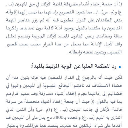
(( أن جنحة إخفاء أشياء مسروقة قائمة الأركان في حق المتهمين (ب .
ع) و(م . س)…/… مما يتعين التصريح بإدانتهما بما نسب إليهما.)) وأنه
ينعى الطاعنان على القرار المطعون فيه أنه لم يبرز عناصر التهمة
المتابعين بها مكتفيا بالقول بوجود أدلة كافية دون تحديدها وذكرها
بدقة ومطابقتها ونص القانون المحدد لأركان الجريمة وتقديم تعليل
واف لأجل الإدانة مما يجعل من هذا القرار معيب بعيب قصور
التسبيب ويتعين نقضه وإبطاله.
رد المحكمة العليا عن الوجه المرتبط بالمبدأ:
لكن حيث أنه بالرجوع إلى القرار المطعون فيه فإنه يتبين منه أن
قضاة الاستئناف قد ناقشوا الوقائع المنسوبة إلى المتهمين وانتهوا في
قضائهم إلى إدانتهما بجرم إخفاء أشياء مسروقة وقد سببوا قرارهم
بما فيه بالقول: (( حيث أن جنحة إخفاء أشياء متحصلة من سرقة
قائمة الأركان في جانب المتهمين (ب . ع) و(م . س) وأن الثمن الذي
اشترى به المتهم (ب . ع) والمحدد بـ 3800 دج يدل على أن المتهمين قد
أقدما على شراء الهاتفين مع علمهما بمصدرهما غيرالمشروع باعتبار