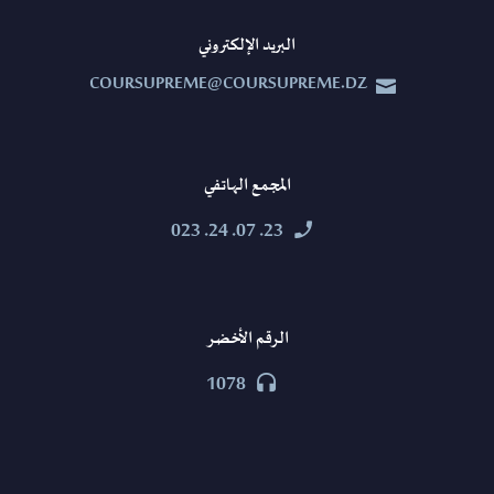
البريد الإلكتروني
COURSUPREME@COURSUPREME.DZ


المجمع الهاتفي
23. 07. 24. 023


الرقم الأخضر
1078

