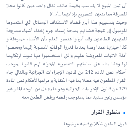
أن ثمن المبيع لا يتناسب وقيمة هاتف نقال واحد ممن كانوا محلا
للسرقة مما يتعين التصريح بإدانتهما …/…)).
وحيث بتسبيبهم هذا أبرز قضاة الاستئناف الوسائل التي اعتمدوها
للوصول إلى نتيجة قضائهم بصحة إسناد جرم إخفاء أشياء مسروقة
للمتهمين الطاعنين وقد أبرزوا عنصر العلم بأن الأشياء مسروقة و
كذا حيازتها عمدا وهذا بعدما قدروا الوقائع المنسوبة إليهما ومحصوا
أدلة الإثبات المعروضة عليهم والتي استخلصوا منها ثبوت ارتكابهما
لها وهذا بناء على سلطتهم التقديرية المخولة لهم قانونا بموجب
أحكام نص المادة 212 من قانون الإجراءات الجزائية وبالتالي جاء
القرار المطعون فيه معللا بما فيه الكفاية و مراعيا لأحكام نص المادة
379 من قانون الإجراءات الجزائية وهو ما يجعل من الوجه المثار غير
مؤسس وغير سديد مما يستوجب رفضه ورفض الطعن معه.
منطوق القرار
قبول الطعن شكلا ورفضه موضوعا