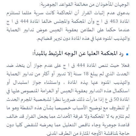
الوجهان المأخوذان من مخالفة القواعد الجوهرية:
بدعوى عدم إثبات القرار أن المحاكمة كانت سرية مثلما تستلزم
المادة 463 ق ا ج وأن المحكمة والمجلس خالفا المادة 444 ق ا ج
عندما حكما على الطاعن بعقوبة الحبس عوض تدابير الحماية
والتهذيب المنوه عنها في هذه المادة دون تبرير قضائهم.
رد المحكمة العليا عن الوجه المرتبط بالمبدأ:
فعلا حيث تنص المادة 444 ق ا ج على عدم جواز أن يتخذ ضد
الحدث الذي لم يبلغ 18 سنة إلا تدبير أو أكثر من تدابير الحماية
والتهذيب المنوه عنها بهذه المادة ، واستثناء جواز استبدال أو
استكمال هذه التدابير بعقوبة الحبس أو الغرامة المنصوص عليها في
المادة 50 ق ع إذا ما رأت ذلك ضروريا نظرا لشخصية المجرم الحدث
أو للظروف مع توضيح الأسباب خصيصا بشأن هذه النقطة وهو ما
لم تلتزم به لا المحكمة ولا غرفة الأحداث مما يجعل القرار قد خالف
قاعدة جوهرية وجاء ناقص التعليل مما يعرضه للنقض كليا دون
حاجة لمناقشة الأوجه المثارة من الطرف المدني.