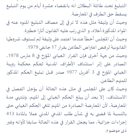
التبليغ تحت طائلة البطلان انه بانقضاء عشرة أيام من يوم التبليغ
يسقط حق الطرف في المعارضة.
وحيث أن وثيقة مثل هذه لا ترقي إلى مصاف التبليغ المنوه عنه في
المواد المذكورة ّأعلاه، و الذي رتب عليه القانون أثارا خطيرة.
وحيث أن المجلس أخطأ عندما اعتمد على وثيقة لم تستوف شروطها
القانونية لرفض اعتراض الطاعن بقرار 17 جانفي 1979.
وحيث من جهة أخرى فإن القرار الغيابي المؤرخ في 8 مارس 1978،
الصادر على إثر استئناف الأطراف المدنية لحكم محكمة رويبة
الغيابي المؤرخ في 3 أفريل 1977 صدر قبل تبليغ الحكم المذكور
للمتهم الطاعن.
وحيث كان على المجلس في مثل هذه الحالة أن يؤجل الفصل في
الاستئناف، إلا بعد أن يبلغ الحكم الغيابي إلى المتهم، وتنتهي مدة
المعارضة، لأن المعارضة الصادرة من المتهم تلغي الحكم الغيابي حتى
بالنسبة لما قضى به في شأن طلب المدعي المدني عملا بالمادة 413
إجراءات جزائية، مما يجعل القرار في هذه الحالة سابقا لأوانه وغير
ذي موضوع.