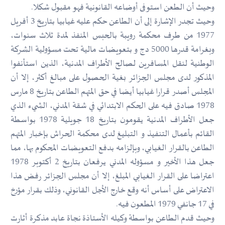
وحيث أن الطعن استوفى أوضاعه القانونية فهو مقبول شكلا.
وحيث تجدر الإشارة إلى أن الطاعن حكم عليه غيابيا بتاريخ 3 أفريل
1977 من طرف محكمة رويبة بالحبس المنفذ لمدة ثلاث سنوات،
وبغرامة قدرها 5000 دج و بتعويضات مالية تحت مسؤولية الشركة
الوطنية لنقل المسافرين لصالح الأطراف المدنية، الذين استأنفوا
المذكور لدى مجلس الجزائر بغية الحصول على مبالغ أكثر، إلا أن
المجلس أصدر قرارا غيابيا أيضا في حق المتهم الطاعن بتاريخ 8 مارس
1978 صادق فيه على الحكم الابتدائي في شقة المدني، الشيء الذي
جعل الأطراف المدنية يقومون بتاريخ 18 جويلية 1978 بواسطة
القائم بأعمال التنفيذ و التبليغ لدى محكمة الحراش بإخبار المتهم
الطاعن بالقرار الغيابي، وبإلزامه بدفع التعويضات المحكوم بها، مما
جعل هذا الأخير و مسؤوله المدني يرفعان بتاريخ 2 أكتوبر 1978
اعتراضا على القرار الغيابي المبلغ، إلا أن مجلس الجزائر رفض هذا
الاعتراض على أساس أنه وقع خارج الأجل القانوني، وذلك بقرار مؤرخ
في 17 جانفي 1979 المطعون فيه.
وحيث قدم الطاعن بواسطة وكيله الأستاذة نجاة عابد مذكرة أثارت