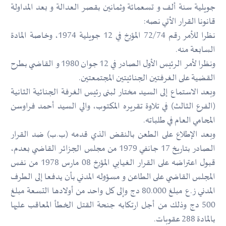
جويلية سنة ألف و تسعمائة وثمانين بقصر العدالة و بعد المداولة
قانونا القرار الأتي نصه:
نظرا للأمر رقم 72/74 المؤرخ في 12 جويلية 1974، وخاصة المادة
السابعة منه.
ونظرا لأمر الرئيس الأول الصادر في 12 جوان 1980 و القاضي بطرح
القضية على الغرفتين الجنائيتين المجتمعتين.
وبعد الاستماع إلى السيد مختار لبنى رئيس الغرفة الجنائية الثانية
(الفرع الثالث) في تلاوة تقريره المكتوب، والي السيد أحمد فراوسن
المحامي العام في طلباته.
وبعد الإطلاع على الطعن بالنقض الذي قدمه (ب.ب) ضد القرار
الصادر بتاريخ 17 جانفي 1979 من مجلس الجزائر القاضي بعدم،
قبول اعتراضه على القرار الغيابي المؤرخ 08 مارس 1978 من نفس
المجلس القاضي على الطاعن و مسؤوله المدني بأن يدفعا إلى الطرف
المدني ز.ع مبلغ 80.000 دج وإلى كل واحد من أولادها التسعة مبلغ
500 دج وذلك من أجل ارتكابه جنحة القتل الخطأ المعاقب عليها
بالمادة 288 عقوبات.