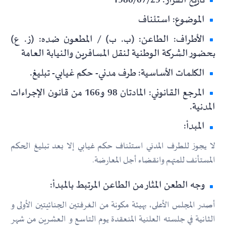
تاريخ القرار: 1980/07/29
الموضوع: استئناف
الأطراف: الطاعن: (ب. ب) / المطعون ضده: (ز. ع)
بحضور الشركة الوطنية لنقل المسافرين والنيابة العامة
الكلمات الأساسية: طرف مدني- حكم غيابي- تبليغ.
المرجع القانوني: المادتان 98 و166 من قانون الإجراءات
المدنية.
المبدأ:
لا يجوز للطرف المدني استئناف حكم غيابي إلا بعد تبليغ الحكم
المستأنف للمتهم وانقضاء أجل المعارضة.
وجه الطعن المثار من الطاعن المرتبط بالمبدأ:
أصدر المجلس الأعلى، بهيئة مكونة من الغرفتين الجنائيتين الأولى و
الثانية في جلسته العلنية المنعقدة يوم التاسع و العشرين من شهر