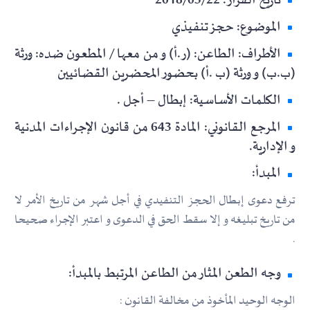
تاريخ القرار: 2018/03/22
الموضوع: حجز تنفيذي
الأطراف: الطاعن: (ر.أ) و من معها / المطعون ضده: ورثة
(ب.ب) و ورثة (ب .أ) بحضور المحضرين القضائيين
الكلمات الأساسية: إبطال – أجل .
المرجع القانوني: المادة 643 من قانون الإجراءات المدنية
و الإدارية.
المبدأ:
ترفع دعوى إبطال الحجز التنفيدي في أجل شهر من تاريخ الأمر لا
من تاريخ تبليغه و إلا سقط الحق في الدعوى و اعتبر الإجراء صحيحا
.
وجه الطعن المثار من الطاعن المرتبط بالمبدأ:
الوجه الوحيد المأخوذ من مخالفة القانون :