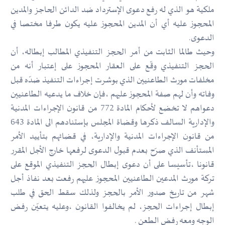
ملكية هو الذي له رفع دعوى الإسترداد ضد الدائن الحاجز والمدين
المحجوز عليه أي أن المدين المحجوز عليه يكون طرفا مختصا في
الدعوى.
وحيث طالما الثابت من أمر الحجز التنفيذي المطالب إبطاله، أن
الحجز التنفيذي وقّع على العقار المحجوز على إعتبار أنه من
مخلفات مورث الطاعنيين الذي بوشرت إجراءات التنفيذ ضدّه قبل
وفاته وأن لهم صفة المحجوز عليهم ،فإن خلاف ما يدعيه الطاعنيين
دعواهم لا تخضع لأحكام المادة 772 من قانون الإجراءات المدنية
والإدارية السالف ذكرها وقضاة المجلس بإستنادهم الى المادة 643
من قانون الإجراءات المدنية والإدارية، في قضائهم بتأييد الأمر
المستأنف الذي صرّح بعدم قبول الدعوى لرفعها خارج الأجل المقرر
قانونا ،تأسيسا على أن دعوى إبطال الحجز التنفيذي الموقع على
تركة مورث المدعين الطاعنيين المحجوز عليهم رفعت بعد نفاذ أجل
شهر من تاريخ صدور الأمر بالحجز ولذلك سقط الحق في طلب
إبطال إجراءات الحجز، لم يخالفوا القانون ،وعليه يتعيّن رفض
الوجه ومعه رفض الطعن .