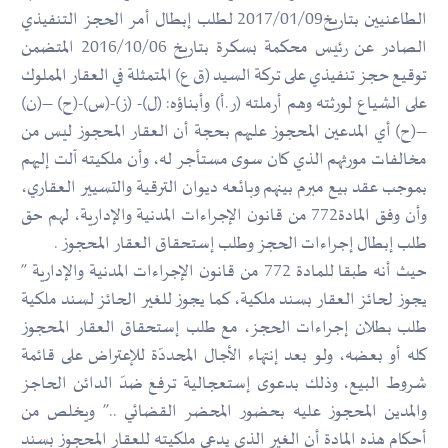
الطاعنيين بتاريخ2017/01/09 لطلب إبطال أمر الحجز التنفيذي
الصادر عن رئيس محكمة بسكرة بتاريخ 2016/10/06 المتضمن
توقيع حجز تنفيذي على تركة السيد (ق ع) المتمثلة في العقار المملوك
على الشياع لورثته وهم أرملته (ر.أ) وأبناؤه: (ل)- (ز)-(س)-(ح) –(ن)
–(ح) أي المدعين المحجوز عليهم بحجة أن العقار المحجوز ليس من
مخالفات مورثهم الذي كان سوى مستأجر له، وأن ملكيته آلت إليهم
بموجب عقد بيع مبرم بينهم وبائعه ديوان الترقية والتسيير العقاري،
وأن وفق المادة772 من قانون الإجراءات المدنية والإدارية، لهم حق
طلب إبطال إجراءات الحجز وطلب إستحقاق العقار المحجوز .
حيث أنه طبقا للمادة 772 من قانون الإجراءات المدنية والإدارية ”
يجوز لحائز العقار بسند ملكية، كما يجوز للغير الحائز لسند ملكية
طلب بطلان إجراءات الحجز، مع طلب إستحقاق العقار المحجوز
كله أو بعضه، ولو بعد إنتهاء الأجال المحددّة للإعتراض على قائمة
شروط البيع، وذلك بدعوى إستعجالية ترفع ضدّ الدائن الحاجز
والمدين المحجوز عليه بحضور المحضر القضائي ..” ويخلص من
أحكام هذه المادة أن الغير الذي يدعي ملكيته للعقار المحجوز بسند