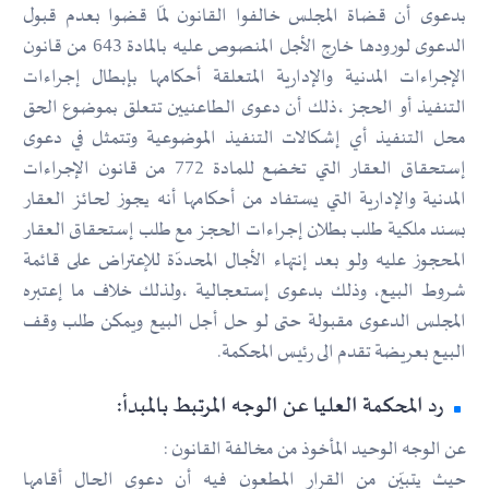
بدعوى أن قضاة المجلس خالفوا القانون لمّا قضوا بعدم قبول
الدعوى لورودها خارج الأجل المنصوص عليه بالمادة 643 من قانون
الإجراءات المدنية والإدارية المتعلقة أحكامها بإبطال إجراءات
التنفيذ أو الحجز ،ذلك أن دعوى الطاعنيين تتعلق بموضوع الحق
محل التنفيذ أي إشكالات التنفيذ الموضوعية وتتمثل في دعوى
إستحقاق العقار التي تخضع للمادة 772 من قانون الإجراءات
المدنية والإدارية التي يستفاد من أحكامها أنه يجوز لحائز العقار
بسند ملكية طلب بطلان إجراءات الحجز مع طلب إستحقاق العقار
المحجوز عليه ولو بعد إنتهاء الأجال المحددّة للإعتراض على قائمة
شروط البيع، وذلك بدعوى إستعجالية ،ولذلك خلاف ما إعتبره
المجلس الدعوى مقبولة حتى لو حل أجل البيع ويمكن طلب وقف
البيع بعريضة تقدم الى رئيس المحكمة.
رد المحكمة العليا عن الوجه المرتبط بالمبدأ:
عن الوجه الوحيد المأخوذ من مخالفة القانون :
حيث يتبيّن من القرار المطعون فيه أن دعوى الحال أقامها