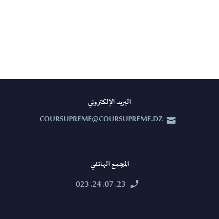
البريد الإلكتروني
COURSUPREME@COURSUPREME.DZ


المجمع الهاتفي
23. 07. 24. 023

