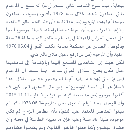
ببجاية، فيما صرح الشاهد الثاني المسمى (ع.م) أنه سمع ان المرحوم
طلق المطعون ضدها خلال سنة 1978 بأقبو، وصرحت المطعون
ضدها أنها زوجة المرحوم (ص.م) الثانية وأن هذا الأخير طلق الطاعنة
إلا إنها لا تعرف متى وأين تم ذلك، هذا وإستند قضاة الموضوع أيضاً
على بعض القــرائن المــتمثلة في إنعــدام مــظاهر الزواج طيلة 38 سنة
وبالوصل الصادر عن محــكــمة بجــاية مكــتب أقبو في1978.06.04
المفيد وأن المرحوم (ص.س) رفع دعوى طلاق بالتراضي.
لــكـن حــيث إن الشاهدين المستمع إليهما وبالإضافة إلى تناقضهما
حول مكان وقوع الطلاق العرفي صرحا أنهما سمعا أن المرحوم
(ص.م) طلق زوجته ما يفيد أنهما لم يحضرا مجلس الطلاق، هذا
فضلاً على أن قضاة الموضوع لم يبنوا مآل الدعوى التي يكون قد
أقامها المرحوم (ص.م) سعيد كونه لم يتوف إلا بتاريخ2015.11.11
وأن الوصل المفيد لرفع الدعوى محرر بــتاريخ 1978.06.04، كما لم
يبينوا العناصر المعتمد عليها للقول بأن مظاهر الــزواج لم تكــن
موجودة طــيلة 38 سنة وعليه فإن ما تعيبه الطاعنة في محله وأن
قضاة الموضوع وكما فعلوا خالفوا القانون ولم يضمنوا قضاءهم