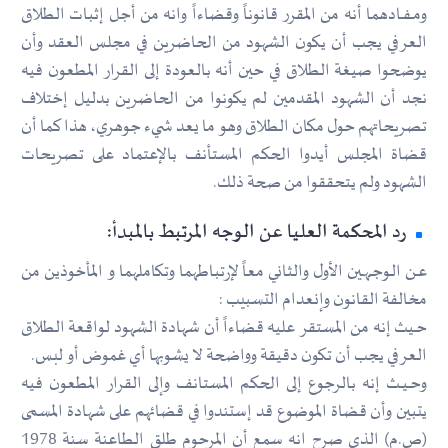
ومــفــادهما أنه من المقرر قانوناً وقضاءاً وانه من أجل إثبات الطلاق
العرفي يجب أن يكون الشهود من الحاضرين في مجلس العقد وأن
يوضحوا صيغة الطلاق في حين أنه بالعودة إلى القرار المطعون فيه
نجد أن الشهود المقدمين لم يكونوا من الحاضرين بدليل إختلاف
تصريحاتهم حول مكان الطلاق وهو ما يعد شيء جوهري، هذا كما أن
قضاة المجلس أيدوا الحكم المستأنف بالإعتماد على تصريحات
الشهود ولم يتحققوا من صحة ذلك.
رد المحكمة العليا عن الوجه المرتبط بالمبدأ:
عــن الـوجــهــين الأول والثاني معاً لإرتباطهما وتكاملهما و المأخوذين من
مخالفة القانون وإنعدام التسبيب :
حــيث إنه من المستقر عليه قضاءاً أن شهادة الشهود لواقعة الطلاق
العرفي يجب أن تكون دقيقة وواضحة لا يشوبها أي غموض أو لبس.
وحــيــث إنه بالرجوع إلى الحكم المستانف وإلى القرار المطعون فيه
يتبين وأن قضاة الموضوع قد إستندوا في قضائهم على شهادة المسمى
(ص.م) الذي صرح انه سمع أن المرحوم طلق الطاعنة سنة 1978