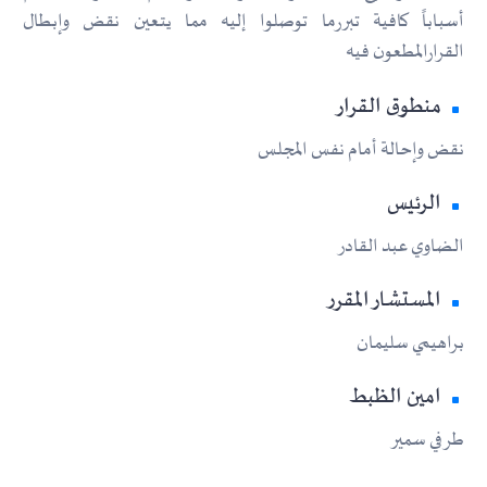
أسباباً كافية تبررما توصلوا إليه مما يتعين نقض وإبطال
القرارالمطعون فيه
منطوق القرار
نقض وإحالة أمام نفس المجلس
الرئيس
الضاوي عبد القادر
المستشار المقرر
براهيمي سليمان
امين الظبط
طرفي سمير