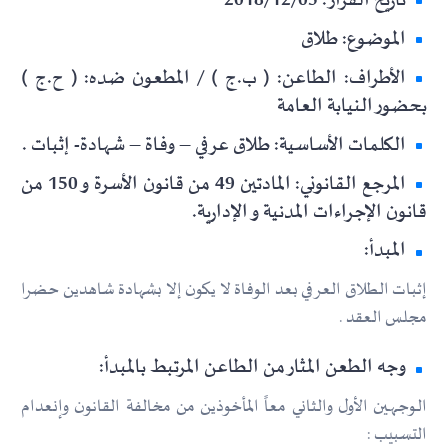
تاريخ القرار: 2018/12/05
الموضوع: طلاق
الأطراف: الطاعن: ( ب.ج ) / المطعون ضده: ( ح.ج )
بحضور النيابة العامة
الكلمات الأساسية: طلاق عرفي – وفاة – شهادة- إثبات .
المرجع القانوني: المادتين 49 من قانون الأسرة و 150 من
قانون الإجراءات المدنية و الإدارية.
المبدأ:
إثبات الطلاق العرفي بعد الوفاة لا يكون إلا بشهادة شاهدين حضرا
مجلس العقد .
وجه الطعن المثار من الطاعن المرتبط بالمبدأ:
الـوجــهــين الأول والثاني معاً المأخوذين من مخالفة القانون وإنعدام
التسبيب :