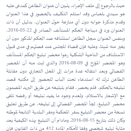
حيث بالرجوع إلى ملف الإجراء، يتبين أن عنوان الطاعن كمدعى عليه
هو سيدي بلعباس وقد استلم التكليف بالحضور في هذا العنوان
وقدم مذكرة جوابه دون أي منازعة حول العنوان، بدليل أن ذات
العنوان ورد في ديباجة الحكم المستأنف الصادر في 22-05-2016،
وبنفس العنوان سجل الطاعن استئنافه ضد الحكم المذكور دون أن
يغير منه شيئا، وعليه فإن قضاة المجلس عند فصلهم في مدى قبول
الاستئناف من الناحية الشكلية رعوا محضر تبليغ الحكم المستأنف
وهو المحضر المؤرخ في 09-08-2016 والذي ثبت منه أن المحضر
القضائي وبعد انتقاله عدة مرات إلى المحل التجاري دون مقابلة
الطاعن ترك له استدعاء تحت الباب للحضور إلى مكتبه قصد
تبليغه بالحكم، فلم يحضر، فقام بتبليغه عن طريق البريد المضمون
مع الإشعار بالاستلام، ولعدم وجود ما يفيد تبليغه أو رفضه تلقى
محضر التبليغ، لجأ المحضر القضائي إلى تبليغه، عن طريق تعليق
نسخة من محضر التبليغ بمقر المحكمة ومقر البلدية التابعة لموطنه
وكان ذلك بتاريخ 15-08-2016, ومادام أن التبليغ بهذه الكيفية يعد
مثابة تبليغ شخصي وفقا لأحكام المادة 412 من ذات القانون فإن