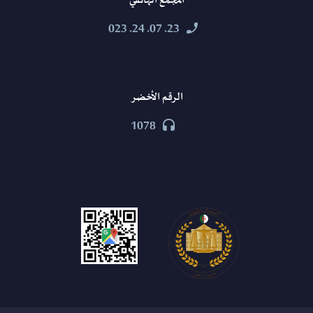
المجمع الهاتفي
23. 07. 24. 023


الرقم الأخضر
1078

