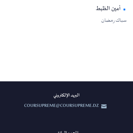
أمين الظبط
سباك رمضان
البريد الإلكتروني
COURSUPREME@COURSUPREME.DZ

