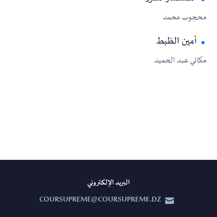
محجوب محمد
أمين الظبط
مكاتي عبد الحميد
البريد الإلكتروني
COURSUPREME@COURSUPREME.DZ

