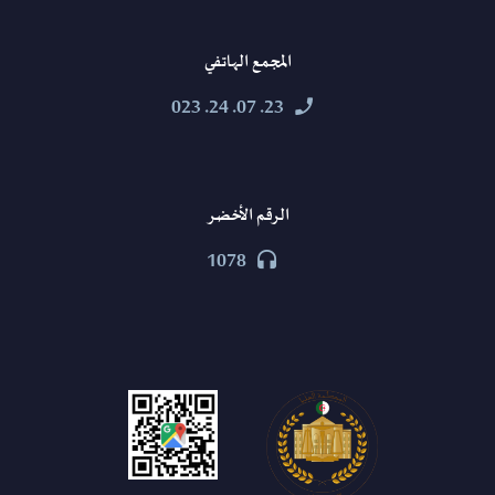
المجمع الهاتفي
23. 07. 24. 023


الرقم الأخضر
1078

