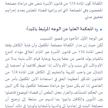
الكفالة كون المادة 124 من قانون الأسرة تنص على مراعاة مصلحة
المحضون وهي المصلحة التي لم يراعيها قضاة المجلس بعدم إجرائهم
تحقيق مدني.
رد المحكمة العليا عن الوجه المرتبط بالمبدأ:
عن الوجه الأول: المأخوذ من قصور التسبيب
لكن حيث إن مدار الكفالة مصلحة المكفول وأن غاية الكافل وفقا
لنص المادة 116 من قانون الأسرة هو التزام أخلاقي مؤداه التبرع
بالقيام بولد قاصر من نفقة وتربية ورعاية قيام الأب بابنه بدلا من
الأم والأب لأي سبب وأن الأم والأب إذا اضطر كلاهما أو أحدهما إلى
التنازل عن واجب التربية والتعليم إلى الكافل فإن المادة 124 من
القانون المذكور أعطتهما الحق في استعادة الابن المكفول بأمر من
القاضي إذا لم يكن مميزا مع مراعاة مصلحة المكفول ولما كان البين
من الحكم المستأنف والقرار محل الطعن أن قضاة الموضوع فاضلوا
بين الأبوين والكافل وانتهوا بما لديهم من سلطة إلى ترجيح أن
مصلحة البنت في إعادتها إلى والديها وأشقائها وأوردوا في ذلك أسبابا