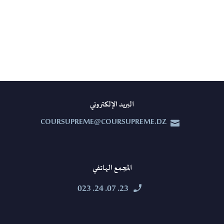
البريد الإلكتروني
COURSUPREME@COURSUPREME.DZ


المجمع الهاتفي
23. 07. 24. 023

