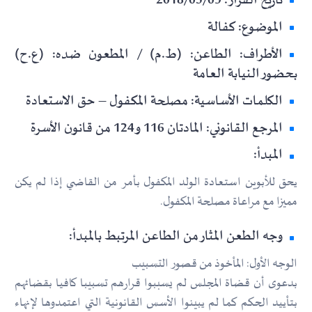
تاريخ القرار: 2018/05/09
الموضوع: كفالة
الأطراف: الطاعن: (ط.م) / المطعون ضده: (ع.ح)
بحضور النيابة العامة
الكلمات الأساسية: مصلحة المكفول – حق الاستعادة
المرجع القانوني: المادتان 116 و124 من قانون الأسرة
المبدأ:
يحق للأبوين استعادة الولد المكفول بأمر من القاضي إذا لم يكن
مميزا مع مراعاة مصلحة المكفول.
وجه الطعن المثار من الطاعن المرتبط بالمبدأ:
الوجه الأول: المأخوذ من قصور التسبيب
بدعوى أن قضاة المجلس لم يسببوا قرارهم تسبيبا كافيا بقضائهم
بتأييد الحكم كما لم يبينوا الأسس القانونية التي اعتمدوها لإنهاء