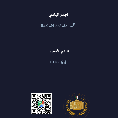
المجمع الهاتفي
23. 07. 24. 023


الرقم الأخضر
1078

