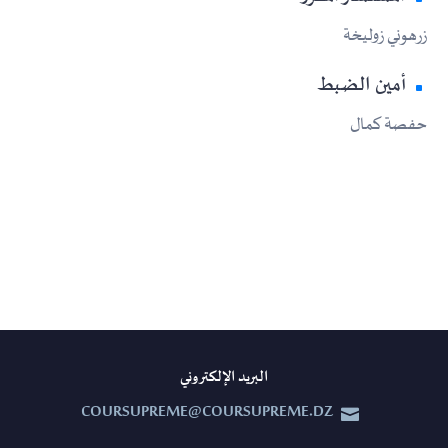
زرهوني زوليخة
أمين الضبط
حفصة كمال
البريد الإلكتروني
COURSUPREME@COURSUPREME.DZ

