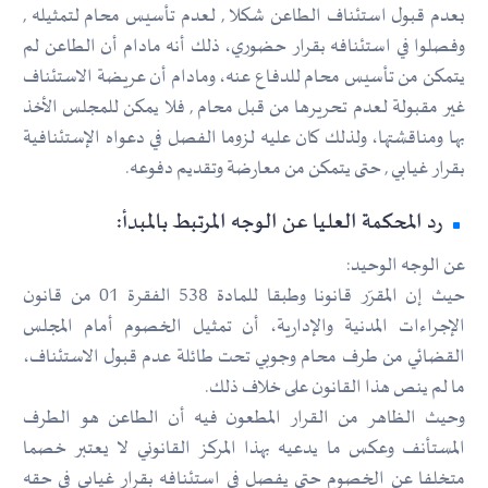
بعدم قبول استئناف الطاعن شكلا , لعدم تأسيس محام لتمثيله ,
وفصلوا في استئنافه بقرار حضوري، ذلك أنه مادام أن الطاعن لم
يتمكن من تأسيس محام للدفاع عنه، ومادام أن عريضة الاستئناف
غير مقبولة لعدم تحريرها من قبل محام , فلا يمكن للمجلس الأخذ
بها ومناقشتها، ولذلك كان عليه لزوما الفصل في دعواه الإستئنافية
بقرار غيابي , حتى يتمكن من معارضة وتقديم دفوعه.
رد المحكمة العليا عن الوجه المرتبط بالمبدأ:
عن الوجه الوحيد:
حيث إن المقرّر قانونا وطبقا للمادة 538 الفقرة 01 من قانون
الإجراءات المدنية والإدارية، أن تمثيل الخصوم أمام المجلس
القضائي من طرف محام وجوبي تحت طائلة عدم قبول الاستئناف،
ما لم ينص هذا القانون على خلاف ذلك.
وحيث الظاهر من القرار المطعون فيه أن الطاعن هو الطرف
المستأنف وعكس ما يدعيه بهذا المركز القانوني لا يعتبر خصما
متخلفا عن الخصوم حتى يفصل في استئنافه بقرار غيابي في حقه