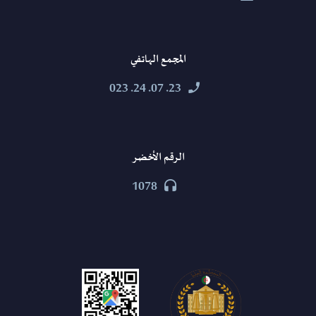
المجمع الهاتفي
23. 07. 24. 023


الرقم الأخضر
1078

