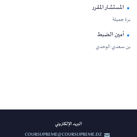
المستشار المقرر
برة جميلة
أمين الضبط
بن سعدي الوحدي
البريد الإلكتروني
COURSUPREME@COURSUPREME.DZ

