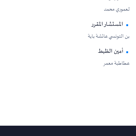
لعموري محمد
المستشار المقرر
بن التونسي عائشة باية
أمين الظبط
عطاطبة معمر