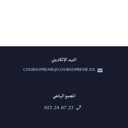
البريد الإلكتروني
COURSUPREME@COURSUPREME.DZ


المجمع الهاتفي
23. 07. 24. 023

