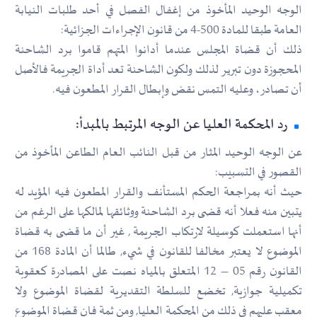
الوجه الوحيد المأخوذ من إغفال الفصل في أحد طلبات النيابة
العامة طبقا للمادة 500-4 من قانون الإجراءات الجزائية:
ذلك أن قضاة المجلس عندما أدانوا المتهم قاموا برد الشاحنة
المحجوزة دون تبرير لذلك ولكون الشاحنة تعد أداة الجريمة فالأصل
أن تصادر، وعليه التمس نقض وإبطال القرار المطعون فيه.
رد المحكمة العليا عن الوجه المرتبط بالمبدأ:
عن الوجه الوحيد المثار من قبل النائب العام الطاعن المأخوذ من
القصور في التسبيب:
حيث أنه بمراجعة الحكم المستأنف والقرار المطعون فيه المؤيد له
يتبين منه فعلا أنه قضى برد الشاحنة ووثائقها لمالكها على الرغم من
أنها استعملت كوسيلة لارتكاب الجريمة , غير أن ما قضى به قضاة
الموضوع لا يعتبر مخالفا للقانون في شيء, طالما أن المادة 168 من
القانون رقم 05 – 12 المتعلق بالمياه نصت على المصادرة كعقوبة
تكميلية جوازية, تخضع للسلطة التقديرية لقضاة الموضوع ولا
معقب عليهم في ذلك من المحكمة العليا, ومن ثمة فان قضاة الموضوع