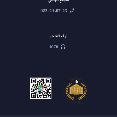
المجمع الهاتفي
23. 07. 24. 023


الرقم الأخضر
1078

