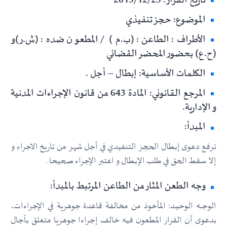
تاريخ القرار: 2015/12/23
الموضوع: حجز تنفيذي
الأطراف: الطاعن: (ب.م) / المطعون ضده: (ش.ر)و
(ح.ع) بحضور المحضر القضائي
الكلمات الأساسية: إبطال – أجل .
المرجع القانوني: المادة 643 من قانون الإجراءات المدنية
و الإدارية.
المبدأ:
ترفع دعوى إبطال الحجز التنفيدي في أجل شهر من تاريخ الاجراء و
إلا سقط الحق في طلب الإبطال و اعتبر الإجراء صحيحا .
وجه الطعن المثار من الطاعن المرتبط بالمبدأ:
الوجــــه الوحيــد: المأخوذ من مخالفة قاعدة جوهرية في الإجراءات،
بدعوى أن القرار المطعون فيه خالف إجراءا جوهريا متعلق بآجال