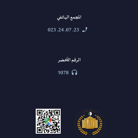
المجمع الهاتفي
23. 07. 24. 023


الرقم الأخضر
1078

