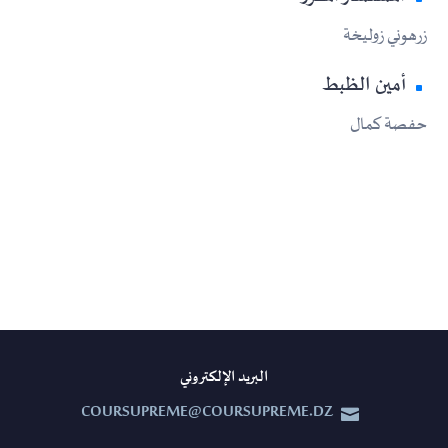
زرهوني زوليخة
أمين الظبط
حفصة كمال
البريد الإلكتروني
COURSUPREME@COURSUPREME.DZ

