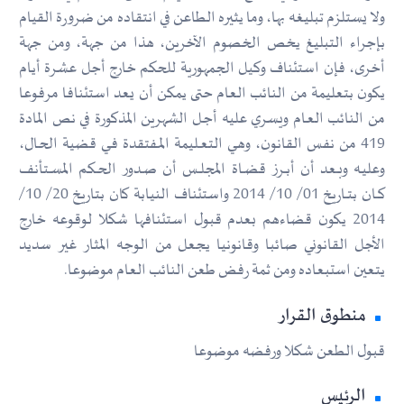
ولا يستلزم تبليغه بها، وما يثيره الطاعن في انتقاده من ضرورة القيام
بإجراء التبليغ يخص الخصوم الآخرين، هذا من جهة، ومن جهة
أخرى، فإن استئناف وكيل الجمهورية للحكم خارج أجل عشرة أيام
يكون بتعليمة من النائب العام حتى يمكن أن يعد استئنافا مرفوعا
من النائب العـام ويسري عليه أجـل الشهرين المذكورة في نص المادة
419 من نفس القانون، وهــي التعــليمة المــفتقدة فــي قضية الحـال،
وعليـه وبــعد أن أبــرز قضــاة المجلــس أن صــدور الحــكم المســتأنف
كــان بتــاريخ 01/ 10/ 2014 واستئناف النيابة كان بتاريخ 20/ 10/
2014 يكون قضاءهم بعدم قبول استئنافها شكلا لوقوعه خارج
الأجل القانوني صائبا وقانونيا يجعل من الوجه المثار غير سديد
يتعين استبعاده ومن ثمة رفض طعن النائب العام موضوعا.
منطوق القرار
قبول الطعن شكلا ورفضه موضوعا
الرئيس