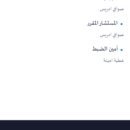
صوافي ادريس
المستشار المقرر
صوافي ادريس
أمين الضبط
عطية امينة