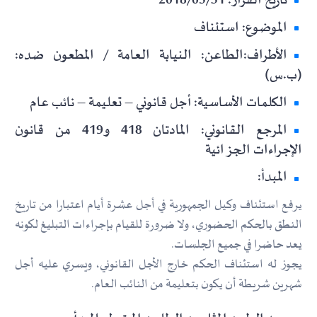
تاريخ القرار: 2018/05/31
الموضوع: استئناف
الأطراف:الطاعن: النيابة العامة / المطعون ضده:
(ب.س)
الكلمات الأساسية: أجل قانوني – تعليمة – نائب عام
المرجع القانوني: المادتان 418 و419 من قانون
الإجراءات الجزائية
المبدأ:
يرفع استئناف وكيل الجمهورية في أجل عشرة أيام اعتبارا من تاريخ
النطق بالحكم الحضوري، ولا ضرورة للقيام بإجراءات التبليغ لكونه
يعد حاضرا في جميع الجلسات.
يجوز له استئناف الحكم خارج الأجل القانوني، ويسري عليه أجل
شهرين شريطة أن يكون بتعليمة من النائب العام.