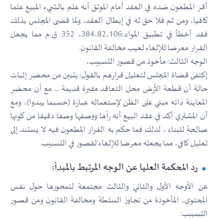
أقر المطعون ضده في العقد أمام الموثق أنه علم بالشيء المبيع علما
كافيا، ومن ثم فلا حق له في إبطال العقد، ولما قضى المجلس بذلك
فقد أخطأ في تطبيق المواد:384،82،106، 352 ق.م مما يجعل
القرار معرضا للإلغاء لعيب مخالفة القانون.
الوجه الثالث: مأخوذ من قصور التسبيب،
إكتفى قضاة المجلس لتعليل قرارهم بالقول: يتبين من محضر إثبات
حالة أن قطعة الأرض محل التعاقد مقبرة قديمة..، مع أن محضر
المعاينة ذاته مبني على الظن لإستعماله عبارة (حسبما يبدوا)، ومع
أن المشتري أكد في عقد البيع أنه رآها ووصفها وصفا دقيقا من كونها
صالحة للبناء ، لذلك فما حكم به القرار المطعون فيه لا يستند إلى
تعليل كافي، مما يجعله معرضا للإلغاء لقصور في التسبيب.
رد المحكمة العليا عن الوجه المرتبط بالمبدأ:
عن الأوجه الأول والثاني والثالث مجتمعة لتمحورها حول نفس
المحتوى، المأخوذة من تجاوز السلطة ومخالفة القانون ومن قصور
التسبيب: