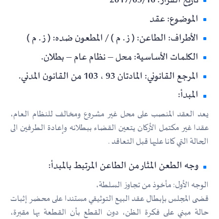
تاريخ القرار: 2017/03/16
الموضوع: عقد
الأطراف: الطاعن: ( ز . م ) / المطعون ضده: ( ز . م )
الكلمات الأساسية: محل – نظام عام – بطلان.
المرجع القانوني: المادتان 93 ، 103 من القانون المدني.
المبدأ:
يعد العقد المنصب على محل غير مشروع ومخالف للنظام العام،
عقدا غير مكتمل الأركان يتعين القضاء ببطلانه وإعادة الطرفين الى
الحالة التي كانا عليها قبل التعاقد .
وجه الطعن المثار من الطاعن المرتبط بالمبدأ:
الوجه الأول: مأخوذ من تجاوز السلطة،
قضى المجلس بإبطال عقد البيع التوثيقي مستندا على محضر إثبات
حالة مبني على فكرة الظن، دون القطع بأن القطعة بها مقبرة،