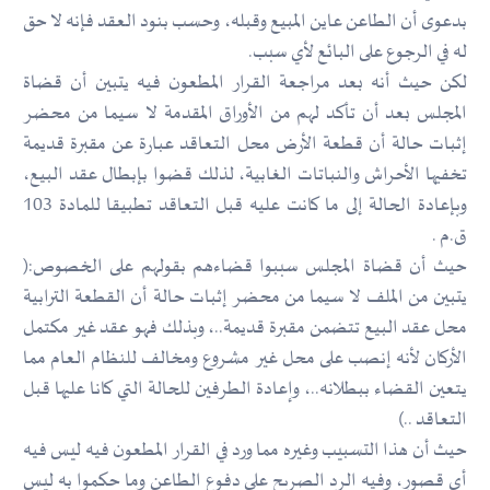
بدعوى أن الطاعن عاين المبيع وقبله، وحسب بنود العقد فإنه لا حق
له في الرجوع على البائع لأي سبب.
لكن حيث أنه بعد مراجعة القرار المطعون فيه يتبين أن قضاة
المجلس بعد أن تأكد لهم من الأوراق المقدمة لا سيما من محضر
إثبات حالة أن قطعة الأرض محل التعاقد عبارة عن مقبرة قديمة
تخفيها الأحراش والنباتات الغابية، لذلك قضوا بإبطال عقد البيع،
وبإعادة الحالة إلى ما كانت عليه قبل التعاقد تطبيقا للمادة 103
ق.م .
حيث أن قضاة المجلس سببوا قضاءهم بقولهم على الخصوص:(
يتبين من الملف لا سيما من محضر إثبات حالة أن القطعة الترابية
محل عقد البيع تتضمن مقبرة قديمة..، وبذلك فهو عقد غير مكتمل
الأركان لأنه إنصب على محل غير مشروع ومخالف للنظام العام مما
يتعين القضاء ببطلانه..، وإعادة الطرفين للحالة التي كانا عليها قبل
التعاقد ..)
حيث أن هذا التسبيب وغيره مما ورد في القرار المطعون فيه ليس فيه
أي قصور، وفيه الرد الصريح على دفوع الطاعن وما حكموا به ليس