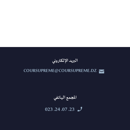
البريد الإلكتروني
COURSUPREME@COURSUPREME.DZ


المجمع الهاتفي
23. 07. 24. 023

