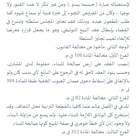
لإستعماله عبارة ( حسبما يبدو..) ومن غير ذكر لا عدد القبور ولا
نوعها..، وكان من المفروض اللجوء إلى خبرة فنية أو سماع شهود كما
طلب المطعون ضده، وبذلك فقد تجاوز المجلس سلطته وتسرع في
القضاء بإبطال عقد البيع التوثيقي، وهو ما يجعل قراره معرضا
للإلغاء لعيب تجاوز السلطة.
الوجه الثاني: مأخوذ من مخالفة القانون،
الفرع الأول: مخالفة المادة 106 ق.م:
إنصب العقد على ارض صالحة للبناء، معلومة لدى المشترى،
وحسب بنود العقد لاحق له في الرجوع على البائع لأي سبب كان ولو
بالإتفاق على إسقاط دعوى ضمان العيوب الخفية طبقا للمادة 384
ق .م .
الفرع الثاني: مخالفة المادة 82 ق.م،
المدعي في الأصل عالم علما كافيا بالقطعة الترابية محل التعاقد، وقد
إستخرج كل الوثائق اللازمة للبناء عليها، ولم يمنع من مزاولة البناء،
ولا وجود إذن لأي خطأ جوهري في صفة المبيع كونها صالحة للبناء.
الفرع الثالث: مخالفة المادة 352 ق.م،