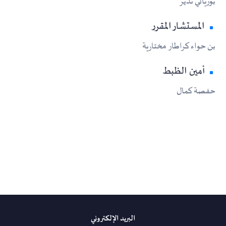
بوزياني نذير
المستشار المقرر
بن حواء كراطار مختارية
أمين الظبط
حفصة كمال
البريد الإلكتروني