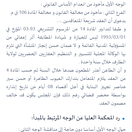
الوجه الأول مأخوذ من انعدام الأساس القانوني :
الفرع الثاني : مأخوذ من مخالفة القانون و مخالفة المادة 106 ق م.
بدعوى أن العقد شريعة المتعاقدين …..
و طبقا لتدابير المادة 14 من المرسوم التشريعي 93-03 المؤرخ في
1993/03/01 ليس للحيازة و شهادة المطابقة أثر إعفائي من
المسؤولية المدنية القائمة و لا ضمان حسن إنجاز المنشأة التي تلزم
بها الوكالة المحلية للتسيير و التنظيم العقاريين الحضريين لولاية
الطارف خلال سنة واحدة .
و أن الطاعن أعذر المطعون ضدها خلال السنة ثم حسب المادة 4
من العقد يلتزم المتعامل بتدارك العيوب الظاهرة أو حسن سير
عناصر تجهيز البناية في أجل أقصاه 08 أيام من تاريخ إنذاره
بواسطة محضر قضائي رغم ذلك فإن المجلس يكون قد خالف
مضمون العقد.
رد المحكمة العليا عن الوجه المرتبط بالمبدأ:
حول الوجه الأول أساسا دون حاجة إلى مناقشة الوجه الثاني :