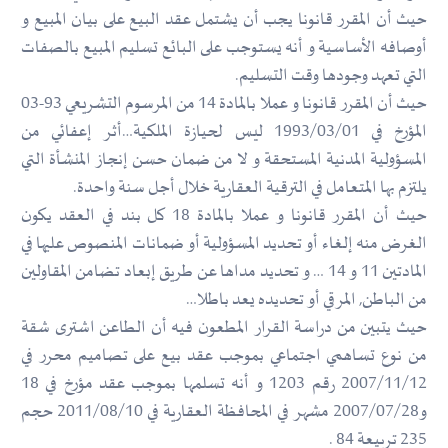
حيث أن المقرر قانونا يجب أن يشتمل عقد البيع على بيان المبيع و
أوصافه الأساسية و أنه يستوجب على البائع تسليم المبيع بالصفات
التي تعهد وجودها وقت التسليم.
حيث أن المقرر قانونا و عملا بالمادة 14 من المرسوم التشريعي 93-03
المؤرخ في 1993/03/01 ليس لحيازة الملكية…أثر إعفائي من
المسؤولية المدنية المستحقة و لا من ضمان حسن إنجاز المنشأة التي
يلتزم بها المتعامل في الترقية العقارية خلال أجل سنة واحدة.
حيث أن المقرر قانونا و عملا بالمادة 18 كل بند في العقد يكون
الغرض منه إلغاء أو تحديد المسؤولية أو ضمانات المنصوص عليها في
المادتين 11 و 14 … و تحديد مداها عن طريق إبعاد تضامن المقاولين
من الباطن, المرقي أو تحديده يعد باطلا…
حيث يتبين من دراسة القرار المطعون فيه أن الطاعن اشترى شقة
من نوع تساهمي اجتماعي بموجب عقد بيع على تصاميم محرر في
2007/11/12 رقم 1203 و أنه تسلمها بموجب عقد مؤرخ في 18
و2007/07/28 مشهر في المحافظة العقارية في 2011/08/10 حجم
235 تربيعة 84 .