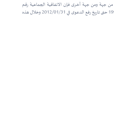
ا من جهة ومن جهة أخرى فإن الاتفاقية الجماعية رقم
2005/01 لم تتناول المنحة المطالب بها بعد إلغاءها بموجب المحضر المذكور ولم يطالب بها المطعون ضده منذ ذلك التاريخ 1998 حتى تاريخ رفع الدعوى في 2012/01/31 وخلال هذه