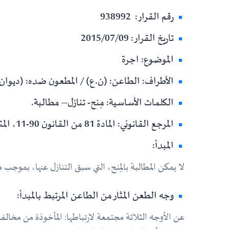
رقم القرار: 938992
تاريخ القرار: 2015/07/09
الموضوع: اجرة
الأطراف: الطاعن: (ن.ع) / المطعون ضده: (ديوان ال
الكلمات الأساسية: مِنح- تنازل– مطالبة.
المرجع القانوني: المادة 81 من القانون 90-11، المتعلق بعلاقات العمل.
المبدأ:
لا يمكن المطالبة بالمِنح، التي سبق التنازل عنها، بموج
وجه الطعن المثار من الطاعن المرتبط بالمبدأ:
عن الأوجه الثلاثة مجتمعة لارتباطها: المأخوذة من مخالف