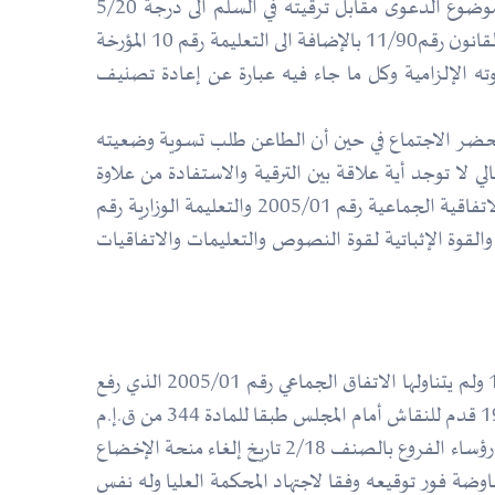
بدعوى أن القرار محل الطعن اعتمد على مجرد محضر اجتماع مؤرخ في 1998/10/27 لثبوت تنازل الطاعن على العلاوة موضوع الدعوى مقابل ترقيته في السلم الى درجة 5/20
بشكل مخالف لمـــــــا قررته الــمـــــــادتين 2 و 24 من الاتفــــــاقية الجمــــــاعية رقم 2005/01 والـــمــــواد 03/81 و 116 ،127،120 من القانون رقم11/90 بالإضافة الى التعليمة رقم 10 المؤرخة
عن قوته الإلزامية وكل ما جاء فيه عبارة عن إعادة تصنيف
ت محضر الاجتماع في حين أن الطاعن طلب تسوية وضعيته
شت 1998 أي قبل تاريخ محضر الاجتماع وبالتالي لا توجد أية علاقة بين الترقية والاستفادة من علاوة
التبعية التي أقرتها التعليمة رقم 152 المؤرخة 1990/05/19 المصنفة للعارض ضمن الإطارات المستفيدين منها وما جاءت به الاتفاقية الجماعية رقم 2005/01 والتعليمة الوزارية رقم
والقوة الإثباتية لقوة النصوص والتعليمات والاتفاقيات
لكن حيث يبين من القرار المطعون فيه أن تأسس على أن المستأنف عليه أصبح لا يتقاضى منحة التبعات الخاصة منذ 1998 ولم يتناولها الاتفاق الجماعي رقم 2005/01 الذي رفع
درجة رئيس الفرع من 2/18 الى 05/20 كحق ثابت للمستأنف عليه وكان قبلها قد تم توقيع محضر اجتماع بتاريخ 1998/10/27 قدم للنقاش أمام المجلس طبقا للمادة 344 من ق.إ.م
والإدارية خلافا لم يثيره الطاعن يسري بأثر رجعي ابتداء من 1998/08/01 موقع عليه من الفرع النقابي تضمن إعادة تصنيف رؤساء الفروع بالصنف 2/18 تاريخ إلغاء منحة الإخضاع
وضة فور توقيعه وفقا لاجتهاد المحكمة العليا وله نفس