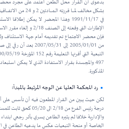
في 1991/11/17 وهذا المحضر لا يمكن إطل
الإطارات التي وقعته إلى الصنف 2/18 و إلغاء مقرر الاستفادة يستدعى إصدار مقرر إلغاءه وفضلا عن ذلك
فإن محضر الاجتماع تم تقديمه أمام جهة الاستئناف ولم
497 والمجسدة بقرار الاستفادة الذي لا يمكن استبعا
المذكورة.
رد المحكمة العليا عن الوجه المرتبط بالمبدأ:
الخاصة أو منحة التبعيات عكس ما يدعيه الطاعن في الأو