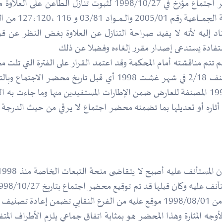
اقا الاستناد إليه لأنه لا يفيد صراحة التنازل عن العلاوة بغض النظر 
 تتم مناقشته أمام المحكمة وقد اعتمد القرار على الفترة التي تل
من 2005/01/01 إلى 2007/05/31 بعد أن رقي إلى صنف 2/18 في شهر غ
د أثاره أو تعديلها بما تضمنه محضر اجتماع لا يرقي من حيث الدرجة 
جه المثارة وهذا المحضر هو بمثابة اتفاق جماعي يلزم الأطراف المتفا