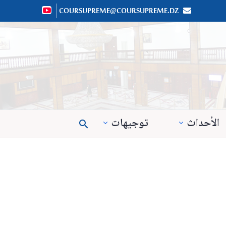
COURSUPREME@COURSUPREME.DZ


الأحداث
توجيهات
