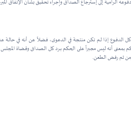
وعه الرامية إلى إسترجاع الصداق وإجراء تحقيق بشأن الإتفاق المبرم
ل الدفـوع إذا لـم تكـن منتـجة في الدعوى، فـضلاً عن أنه في حالـة عـدم
كم بمعنى أنه ليس مجـبراً على الحكم بـرد كل الـصداق وقـضاة المجلس
ه ومن ثم رفض الطعن.