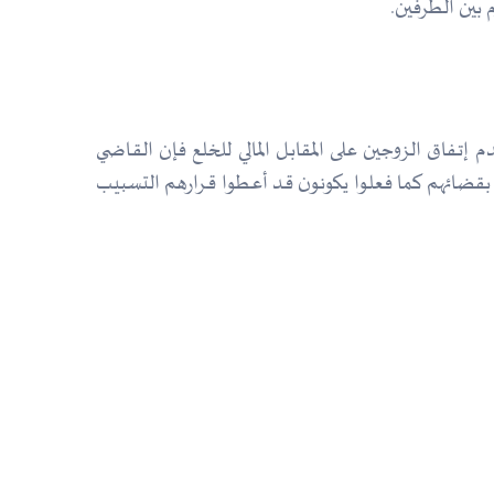
 بين الطرفين.
 إتـفاق الزوجين على المقابـل المالي للخلع فإن القـاضي
 بقضائهم كما فعلوا يكونون قـد أعـطوا قـرارهم التسبيب