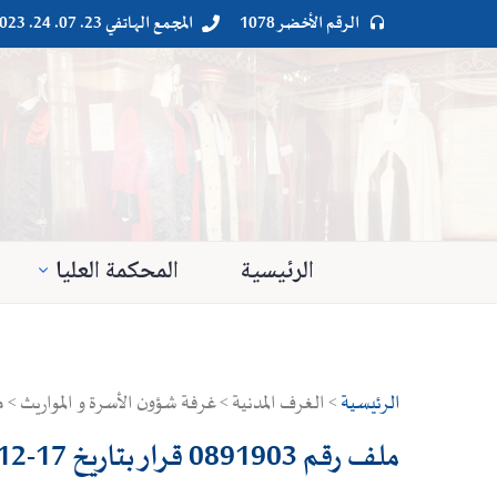
الرقم الأخضر 1078
المجمع الهاتفي 23. 07. 24. 023




الرئيسية
المحكمة العليا
الرئيسية
> الغرف المدنية > غرفة شؤون الأسرة و المواريث > ملف رقم 0891903 قرار بتار
ملف رقم 0891903 قرار بتاريخ 17-12-2015