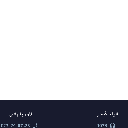
الرقم الأخضر
المجمع الهاتفي
23. 07. 24. 023
1078



