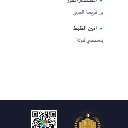
المستشار المقرر
بن فريحة العربي
امين الظبط
بلحفصي قوتة