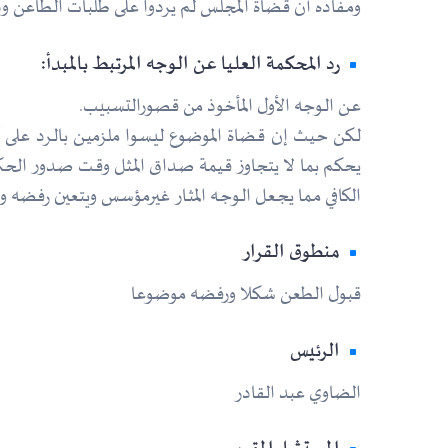
ومـفاده أن قضاة المجلس لم يردوا على طلبات الطاعن ودف
رد المحكمة العليا عن الوجه المرتبط بالمبدأ:
عـن الـوجه الأول المأخوذ من قصورالتسبيب.
لـكن حـيث إن قـضاة الموضوع ليـسوا ملزميـن بالـرد على ك
يحكم بما لا يتجاوز قـيمة صـداق المـثل وقـت صـدور الحـ
الكافي مـما يجـعل الـوجـه المثـار غيرمؤسس ويتعين رفض
منطوق القرار
قبول الطعن شكلا ورفضه موضوعا
الرئيس
الضاوي عبد القادر