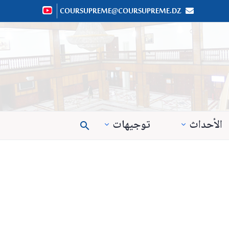
COURSUPREME@COURSUPREME.DZ


الأحداث
توجيهات
