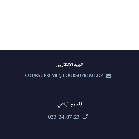
البريد الإلكتروني
COURSUPREME@COURSUPREME.DZ


المجمع الهاتفي
23. 07. 24. 023

