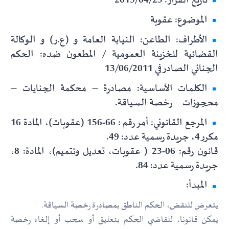
تاريخ القرار: 2015/04/23
الموضوع: عقوبة
الأطراف: الطاعن: النيابة العامة و (ع.ر) و الوكالة
القضائية للخزينة العمومية / المطعون ضده: الحكم
الجنائي الصادر في 13/06/2011
الكلمات الأساسية: مصادرة – محكمة الجنايات –
محجوزات – رخصة السياقة.
المرجع القانوني: أمر رقم : 66-156 (عقوبات)، المادة 16
مكرر 4، جريدة رسمية عدد: 49.
قانون رقم: 06-23 ( عقوبات، تعديل وتتميم)، المادة: 8،
جريدة رسمية عدد: 84.
المبدأ:
يتعرض للنقض، الحكم الناطق بمصادرة رخصة السياقة.
يمكن قانونا، للقاضي الحكم بتعليق أو سحب أو إلغاء رخصة