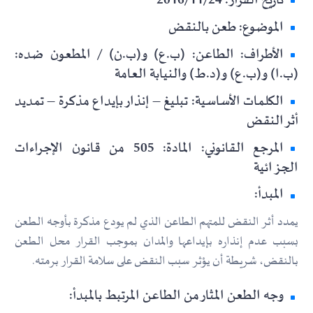
تاريخ القرار: 2016/11/24
الموضوع: طعن بالنقض
الأطراف: الطاعن: (ب.ع) و(ب.ن) / المطعون ضده:
(ب.ا) و(ب.ع) و(د.ط) والنيابة العامة
الكلمات الأساسية: تبليغ – إنذار بإيداع مذكرة – تمديد
أثر النقض
المرجع القانوني: المادة: 505 من قانون الإجراءات
الجزائية
المبدأ:
يمدد أثر النقض للمتهم الطاعن الذي لم يودع مذكرة بأوجه الطعن
بسبب عدم إنذاره بإيداعها والمدان بموجب القرار محل الطعن
بالنقض، شريطة أن يؤثر سبب النقض على سلامة القرار برمته.
وجه الطعن المثار من الطاعن المرتبط بالمبدأ: