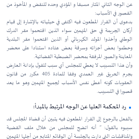
عن الوجه الثاني المثار مسبقا و المؤدي وحده للنقض و المأخوذ من
القصور في الأسباب:
بدعوى أن القرار المطعون فيه اكتفى في حيثياته بالإشارة إلى قيام
أركان الجريمة في حق المتهمين سواء الذين اقتحموا مقر الدرك
الوطني وأخذوا المولد الكهربائي أو الذين اقتحموا مقر البلدية
وحطموا بعض أجزائه وسرقة بعض عتاده استنادا على محضر
المعاينة والصور المرفقة بمحضر الضبطية القضائية.
وأن هذا التسبيب لا يعطي للمجلس أي سبب للقول بإدانة العارض
بجرم الحريق غير العمدي وفقا للمادة 405 مكرر من قانون
العقوبات كونه أعطى نفس الأسباب لجميع المتهمين وهو ما يعد
قصورا في التسبيب.
رد المحكمة العليا عن الوجه المرتبط بالمبدأ:
بالفعل بالرجوع إلى القرار المطعون فيه يتبين أن قضاة المجلس قد
سببوه بالقول: ” أنه اتضح للمجلس من خلال ملف القضية
والمناقشات التي دارت بالجلسة أن الوقائع المتابع من أجلها المتهمين