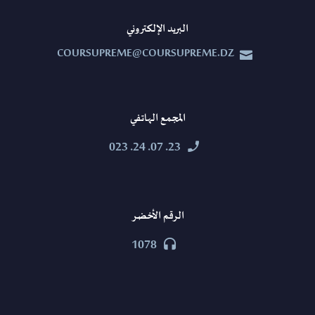
البريد الإلكتروني
COURSUPREME@COURSUPREME.DZ


المجمع الهاتفي
23. 07. 24. 023


الرقم الأخضر
1078

