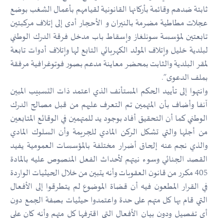
ثابتة ضدهم وقائمة بأركانها القانونية لقيامهم بأعمال الشغب بوضع
عجلات مطاطية مضرمة بالنيران و الأحجار أدى إلى إتلاف مركبتين
تابعتين لمؤسسة سونلغاز وإسقاط باب مدخل فرقة الدرك الوطني
لبلدية خليل وإتلاف المولد الكهربائي التابع لها وإتلاف أدوات تابعة
لمقر البلدية والثابت بمحضر معاينة مدعم بصور فوتوغرافية مرفقة
بملف الدعوى”.
وانتهوا إلى تأييد الحكم المستأنف الذي اعتمد ذات التسبيب المبين
آنفا وأضاف بأن المتهمين تم التعرف عليهم من قبل مصالح الدرك
الوطني كما أن التحقيق أفاد بوجود يد للمتهمين في الوقائع المتابعين
من أجلها والتي تشكل الركن المادي للجريمة وأن السلوك المادي
والذي نجم عنه إلحاق أضرار مختلفة بالمؤسسات العمومية يفيد
القصد الجنائي وسوء نيتهم لأحداث الفعل المنصوص عليه بالمادة
405 مكرر من قانون العقوبات وأنه يتبين من خلال الحيثيات الواردة
في القرار المطعون فيه أن قضاة الموضوع لم يتطرقوا إلى الأفعال
التي قام بها كل متهم على حدة واعتمدوا حيثيات بصفة الجمع دون
أي تفصيل ودون بيان الأفعال التي اقترفها كل متهم وأنه كان على