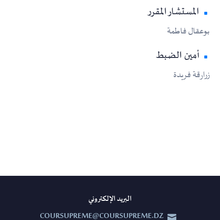
المستشار المقرر
بوعقال فاطمة
أمين الضبط
زرارقة فريدة
البريد الإلكتروني
COURSUPREME@COURSUPREME.DZ

