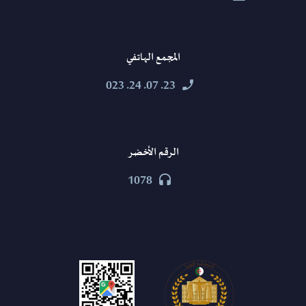
المجمع الهاتفي
23. 07. 24. 023


الرقم الأخضر
1078

