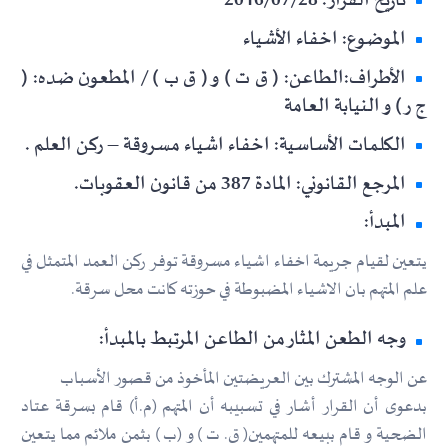
تاريخ القرار: 2016/07/28
الموضوع: اخفاء الأشياء
الأطراف:الطاعن: ( ق ت ) و ( ق ب ) / المطعون ضده: (
ج ر ) و النيابة العامة
الكلمات الأساسية: اخفاء اشياء مسروقة – ركن العلم .
المرجع القانوني: المادة 387 من قانون العقوبات.
المبدأ:
يتعين لقيام جريمة اخفاء اشياء مسروقة توفر ركن العمد المتمثل في
علم المتهم بان الاشياء المضبوطة في حوزته كانت محل سرقة.
وجه الطعن المثار من الطاعن المرتبط بالمبدأ:
عن الوجه المشترك بين العريضتين المأخوذ من قصور الأسباب
بدعوى أن القرار أشار في تسبيبه أن المتهم (م.أ) قام بسرقة عتاد
الضحية و قام ببيعه للمتهمين( ق. ت ) و (ب ) بثمن ملائم مما يتعين