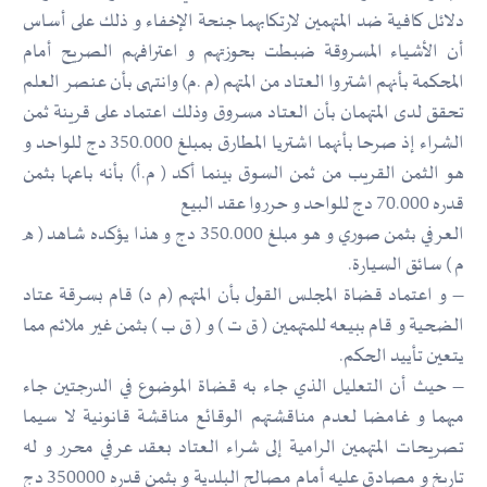
دلائل كافية ضد المتهمين لارتكابهما جنحة الإخفاء و ذلك على أساس
أن الأشياء المسروقة ضبطت بحوزتهم و اعترافهم الصريح أمام
المحكمة بأنهم اشتروا العتاد من المتهم (م .م) وانتهى بأن عنصر العلم
تحقق لدى المتهمان بأن العتاد مسروق وذلك اعتماد على قرينة ثمن
الشراء إذ صرحا بأنهما اشتريا المطارق بمبلغ 350.000 دج للواحد و
هو الثمن القريب من ثمن السوق بينما أكد ( م.أ) بأنه باعها بثمن
قدره 70.000 دج للواحد و حرروا عقد البيع
العرفي بثمن صوري و هو مبلغ 350.000 دج و هذا يؤكده شاهد ( ه
م ) سائق السيارة.
– و اعتماد قضاة المجلس القول بأن المتهم (م د) قام بسرقة عتاد
الضحية و قام ببيعه للمتهمين ( ق ت ) و ( ق ب ) بثمن غير ملائم مما
يتعين تأييد الحكم.
– حيث أن التعليل الذي جاء به قضاة الموضوع في الدرجتين جاء
مبهما و غامضا لعدم مناقشتهم الوقائع مناقشة قانونية لا سيما
تصريحات المتهمين الرامية إلى شراء العتاد بعقد عرفي محرر و له
تاريخ و مصادق عليه أمام مصالح البلدية و بثمن قدره 350000 دج