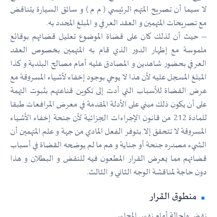
لا سيما أن تصريح المتهم الرئيسي ( م م ) و سائق السيارة يتناقض
مع تصريحات المتهمين و العقد العرفي و المبلغ المحدد به.
– حيث أن لذلك كان على قضاة الموضوع تعليل قضائهم بوقائع
ملموسة مع إظهار الدور الذي قام به المتهمين بخصوص العقد
العرفي بحضور شاهدين و المصادق عليه أمام مصالح البلدية و كذا
المبلغ المسجل عليه لأن هذا لا يوحي بوجود إخفاء لأشياء المسروقة مع
عرض القضاة للأسباب التي أدت إلى تكوين قناعتهم بثبوت التهمة
على أن يكون ذلك مبني على الأدلة المقدمة في معرض المرافعات طبقا
للمادة 212 من قانون الإجراءات الجزائية لأن جنحة إخفاء الأشياء
المسروقة لا تتحقق إلا بتوفر الفعل المادي من جهة و علم المتهمين أن
الشيء مصدره جنحة أو جناية و هم ما لم يوضحه القضاة في أسباب
قضائهم مما يعرض القرار المطعون فيه للنقض و البطلان و هذا
دون حاجة لمناقشة الوجه الثاني و الثالث.
منطوق القرار
نقض وإحالة أمام نفس المجلس