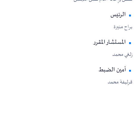
الرئيس
براح منيرة
المستشار المقرر
زلغي محمد
أمين الضبط
قرليفة محمد