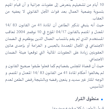
10 أيام من تشغيلهم يتعرض إلى عقوبات جزائية و أن قيام المتهم
بتسوية وضعية العمال بعد فوات الأجل القانوني لا يعفيه من
العقاب.
حيث أنه ينبغي تذكير الطاعن أن المادة 41 من القانون 83 /14
المعدل و المتمم بالقانون 04/17 المؤرخ في 10 نوفمبر 2004 تعاقب
المستخدم الذي لم يقم بانتساب العمال الذين يوظفهم في الضمان
الاجتماعي في الآجال المحددة بالحبس و الغرامة أو بإحدى هاتين
العقوبتين زيادة على العقوبات المالية التي توقعها هيئة الضمان
الاجتماعي.
حيث أن قضاة المجلس بقضائهم كما فعلوا طبقوا صحيح القانون و
لم يخالفوا أحكام المادة 41 من القانون 83 /14 المعدل و المتمم, و
الوجه المثار غير سديد و يتعين رفضه وبالنتيجة رفض الطعن لعدم
التأسيس.
منطوق القرار
قبول الطعن شكلا ورفضه موضوعا