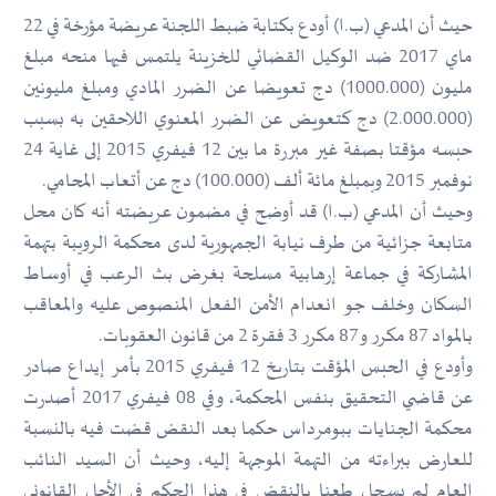
حيث أن المدعي (ب.ا) أودع بكتابة ضبط اللجنة عريضة مؤرخة في 22
ماي 2017 ضد الوكيل القضائي للخزينة يلتمس فيها منحه مبلغ
مليون (1000.000) دج تعويضا عن الضرر المادي ومبلغ مليونين
(2.000.000) دج كتعويض عن الضرر المعنوي اللاحقين به بسبب
حبسه مؤقتا بصفة غير مبررة ما بين 12 فيفري 2015 إلى غاية 24
نوفمبر 2015 وبمبلغ مائة ألف (100.000) دج عن أتعاب المحامي.
وحيث أن المدعي (ب.ا) قد أوضح في مضمون عريضته أنه كان محل
متابعة جزائية من طرف نيابة الجمهورية لدى محكمة الرويبة بتهمة
المشاركة في جماعة إرهابية مسلحة بغرض بث الرعب في أوساط
السكان وخلف جو انعدام الأمن الفعل المنصوص عليه والمعاقب
بالمواد 87 مكرر و87 مكرر 3 فقرة 2 من قانون العقوبات.
وأودع في الحبس المؤقت بتاريخ 12 فيفري 2015 بأمر إيداع صادر
عن قاضي التحقيق بنفس المحكمة، وفي 08 فيفري 2017 أصدرت
محكمة الجنايات ببومرداس حكما بعد النقض قضت فيه بالنسبة
للعارض ببراءته من التهمة الموجهة إليه، وحيث أن السيد النائب
العام لم يسجل طعنا بالنقض في هذا الحكم في الأجل القانوني