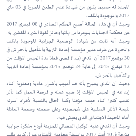
المحدد له حسبما يتبين من شهادة عدم الطعن المحررة في 03 ماي
2017 والموجودة بالملف.
وحيث أن في هذه الحالة أصبح الحكم الصادر في 08 فيفري 2017
عن محكمة الجنايات ببومرداس نهائيا وحائز لقوة الشيء المقضي به.
وحيث أنه ثابت من شهادة الوضعية الجزائية الموجودة بالملف
والمحررة من طرف مدير مؤسسة إعادة التربية والتأهيل بالحراش في
30 نوفمبر2017 أن المدعي (ب.ا) قضى فعلا مدة الحبس المؤقت من
12 فيفري 2015 إلى غاية 24 نوفمبر 2015 بمؤسسة إعادة التربية
والتأهيل بالحراش.
وحيث أن المدعي يصرح بأنه قد أصيب بأضرار مادية ومعنوية أثناء
إيداعه في الحبس المؤقت إذ ضيع عمله و فرصة العمل كما تأثر
نفسيا كثيرا أثناء حبسه مؤقتا وكذا الحال بالنسبة لأفراد أسرته
نتيجة الآثار السلبية على شخصيته وعلى سمعته وسمعة العائلة
أمام المحيط الاجتماعي الذي يعيش فيه.
وحيث أن المدعي عليه الوكيل القضائي للخزينة أودع مذكرة جوابية
مؤرخة في 10 أوت 2017 بواسطة محاميه الأستاذ: عوالي كريم طلب