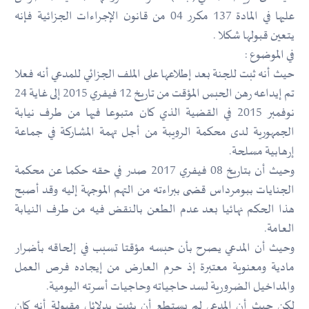
عليها في المادة 137 مكرر 04 من قانون الإجراءات الجزائية فإنه
يتعين قبولها شكلا .
في الموضوع :
حيث أنه ثبت للجنة بعد إطلاعها على الملف الجزائي للمدعي أنه فعلا
تم إيداعه رهن الحبس المؤقت من تاريخ 12 فيفري 2015 إلى غاية 24
نوفمبر 2015 في القضية الذي كان متبوعا فيها من طرف نيابة
الجمهورية لدى محكمة الرويبة من أجل تهمة المشاركة في جماعة
إرهابية مسلحة.
وحيث أن بتاريخ 08 فيفري 2017 صدر في حقه حكما عن محكمة
الجنايات ببومرداس قضى ببراءته من التهم الموجهة إليه وقد أصبح
هذا الحكم نهائيا بعد عدم الطعن بالنقض فيه من طرف النيابة
العامة.
وحيث أن المدعي يصرح بأن حبسه مؤقتا تسبب في إلحاقه بأضرار
مادية ومعنوية معتبرة إذ حرم العارض من إيجاده فرص العمل
والمداخيل الضرورية لسد حاجياته وحاجيات أسرته اليومية.
لكن حيث أن المدعي لم يستطع أن يثبت بدلائل مقبولة أنه كان