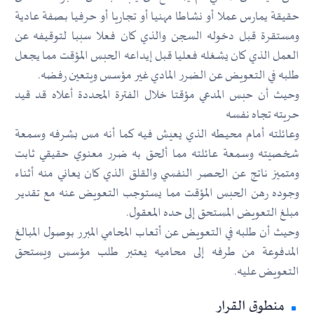
حقيقة يمارس عملا أو نشاطا مهنيا أو تجاريا أو حرفيا بصفة عادية
ومستقرة قبل دخوله السجن والذي كان فعلا سببا لتوقيفه عن
العمل الذي كان يشغله فعليا قبل إيداعه الحبس المؤقت مما يجعل
طلبه في التعويض عن الضرر المادي غير مؤسس ويتعين رفضه.
وحيث أن حبس المدعي مؤقتا خلال الفترة المحددة أعلاه قد قيد
حريته تجاه نفسه
وعائلته أمام محيطه الذي يعيش فيه كما أنه مس بشرفه وسمعة
شخصيته وسمعة عائلته مما ألحق به ضرر معنوي حقيقي ثابت
ومتميز ناتج عن الحصر النفسي والقلق الذي كان يعاني منه أثناء
وجوده رهن الحبس المؤقت مما يستوجب التعويض عنه مع تقدير
مبلغ التعويض المستحق إلى حده المعقول.
وحيث أن طلبه في التعويض عن أتعاب المحامي المبرر بوصول المبالغ
المدفوعة من طرفه إلى محاميه يعتبر طلب مؤسس ويستحق
التعويض عليه.
منطوق القرار