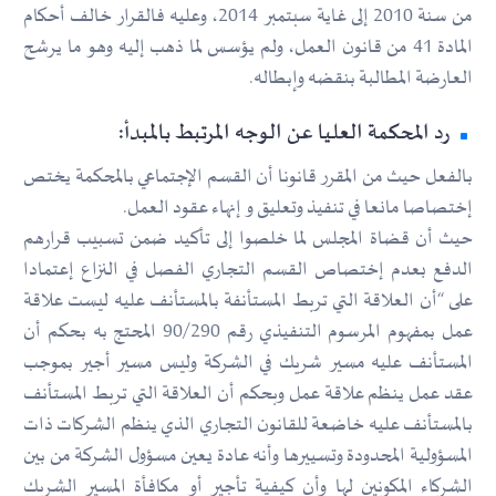
من سنة 2010 إلى غاية سبتمبر 2014، وعليه فالقرار خالف أحكام
المادة 41 من قانون العمل، ولم يؤسس لما ذهب إليه وهو ما يرشح
العارضة المطالبة بنقضه وإبطاله.
رد المحكمة العليا عن الوجه المرتبط بالمبدأ:
بالفعل حيث من المقرر قانونا أن القسم الإجتماعي بالمحكمة يختص
إختصاصا مانعا في تنفيذ وتعليق و إنهاء عقود العمل.
حيث أن قضاة المجلس لما خلصوا إلى تأكيد ضمن تسبيب قرارهم
الدفع بعدم إختصاص القسم التجاري الفصل في النزاع إعتمادا
على “أن العلاقة التي تربط المستأنفة بالمستأنف عليه ليست علاقة
عمل بمفهوم المرسوم التنفيذي رقم 90/290 المحتج به بحكم أن
المستأنف عليه مسير شريك في الشركة وليس مسير أجير بموجب
عقد عمل ينظم علاقة عمل وبحكم أن العلاقة التي تربط المستأنف
بالمستأنف عليه خاضعة للقانون التجاري الذي ينظم الشركات ذات
المسؤولية المحدودة وتسييرها وأنه عادة يعين مسؤول الشركة من بين
الشركاء المكونين لها وأن كيفية تأجير أو مكافأة المسير الشريك