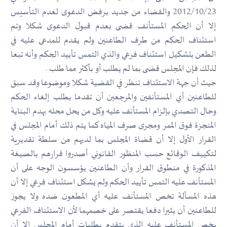
2012/10/23 والقضاء من جديد برفض الدعوى لعدم التأسيس
إلا أن الحكم المستأنف قضى بعدم قبول الدعوى شكلا وتم
استئناف الحكم من طرف الطاعنين ولم يقدم للمدعى عليه في
الطعن بتشكيل استئناف فرعي والذي التمس تأييد الحكم وأنه تبعا
لذلك فإن المجلس قضى بما لم يطلب أو بأكثر مما طلب .
حيث أن جهة الاستئناف تنظر في القضية شكلا وموضوعا وقد سبق
للطاعنين أي المستأنفين والمرجعين أن تقدما بطلب إلغاء الحكم
وحال التصدي بإلزام المستأنف عليه وكل من يحل محله بهدم البناية
المنجزة فوق الممر ومجرى صرف المياه كما يتم ذلك أمام المجلس في
القرار الأول إلا أن قضاة المجلس بما لديهم من سلطة تقديرية
لتكييف الوقائع حسب المنظور القانوني أصدروا قرارهم بالصيغة
المذكورة في منطوق القرار وأن الطاعنين يؤسسون الوجه على أن
المستأنف عليه التمس تأييد الحكم ولم يشكل استئناف فرعي إلا أن
هذه المسألة تخص المستأنف عليه أي المطعون ضده ولا يجوز
للطاعنين أن يثيرا دفعا يقتصر على خصمهما لأن الاستئناف الفرعي
يخص المستأنف عليه الذي يتقدم بطلبات أمام المجلس إلا أن