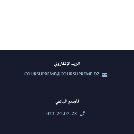
البريد الإلكتروني
COURSUPREME@COURSUPREME.DZ


المجمع الهاتفي
23. 07. 24. 023

