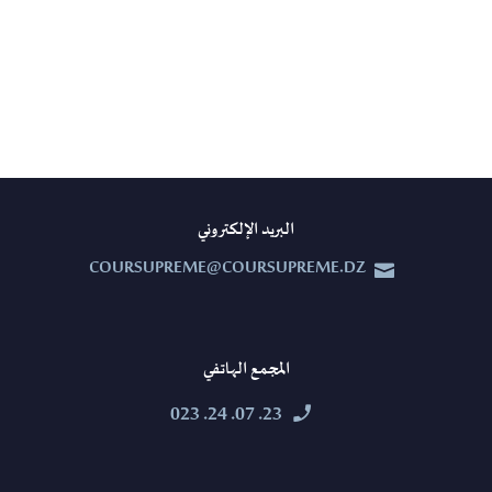
البريد الإلكتروني
COURSUPREME@COURSUPREME.DZ


المجمع الهاتفي
23. 07. 24. 023

