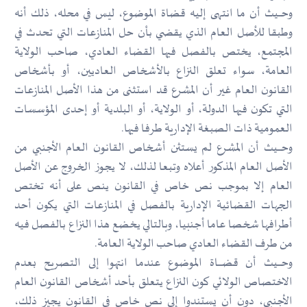
وحــــيث أن ما انتهى إليه قضاة الموضوع، ليس في محله، ذلك أنه
وطبقا للأصل العام الذي يقضي بأن حل المنازعات التي تحدث في
المجتمع، يختص بالفصل فيها القضاء العادي، صاحب الولاية
العامة، سواء تعلق النزاع بالأشخاص العاديين، أو بأشخاص
القانون العام غير أن المشرع قد استثنى من هذا الأصل المنازعات
التي تكون فيها الدولة، أو الولاية، أو البلدية أو إحدى المؤسسات
العمومية ذات الصبغة الإدارية طرفا فيها.
وحـــــيث أن المشرع لم يستثن أشخاص القانون العام الأجنبي من
الأصل العام المذكور أعلاه وتبعا لذلك، لا يجوز الخروج عن الأصل
العام إلا بموجب نص خاص في القانون ينص على أنه تختص
الجهات القضائية الإدارية بالفصل في المنازعات التي يكون أحد
أطرافها شخصا عاما أجنبيا، وبالتالي يخضع هذا النزاع بالفصل فيه
من طرف القضاء العادي صاحب الولاية العامة.
وحـــــيث أن قضــــــاة الموضوع عندما انتهوا إلى التصريح بعدم
الاختصاص الولائي كون النزاع يتعلق بأحد أشخاص القانون العام
الأجنبي، دون أن يستندوا إلى نص خاص في القانون يجيز ذلك،