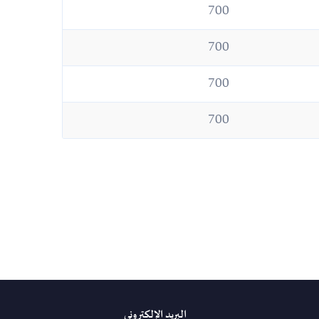
700
700
700
700
البريد الإلكتروني