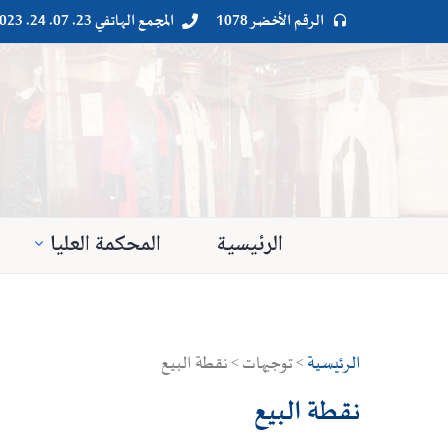
الرقم الأخضر 1078
المجمع الهاتفي 23. 07. 24. 023




الرئيسية
المحكمة العليا
الرئيسية
> توجيهات > نقطة البيع
نقطة البيع