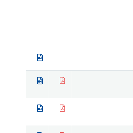
.
.
.
.
.