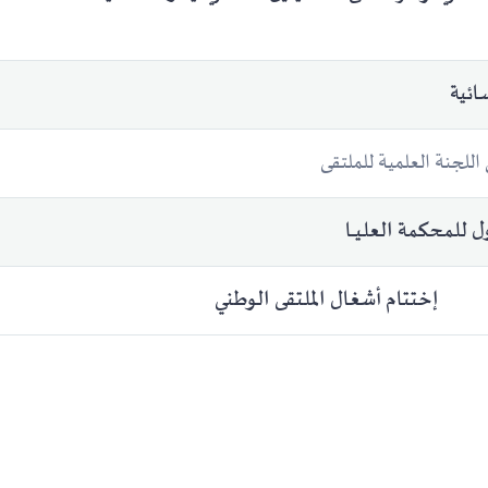
ائية
للجنة العلمية للملتقى
 للمحكمة العليـــا
إختتام أشغال الملتقى الوطنـي