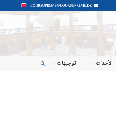
COURSUPREME@COURSUPREME.DZ


الأحداث
توجيهات
