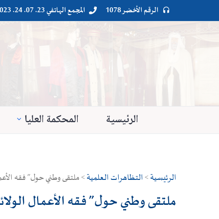
الرقم الأخضر 1078
المجمع الهاتفي 23. 07. 24. 023




الرئيسية
المحكمة العليا
الرئيسية
>
التظاهرات العلمية
> ملتقى وطني حول” فقه الأعم
ملتقى وطني حول” فقه الأعمال الولا