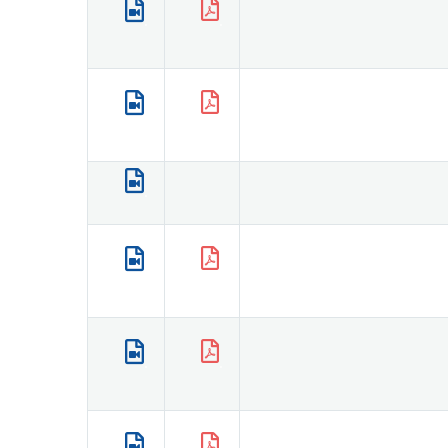
.
.
.
.
.
.
.
.
.