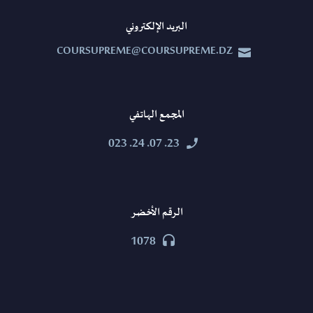
البريد الإلكتروني
COURSUPREME@COURSUPREME.DZ


المجمع الهاتفي
23. 07. 24. 023


الرقم الأخضر
1078

