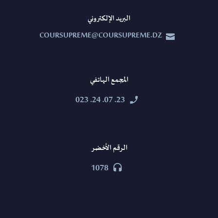
البريد الإلكتروني
COURSUPREME@COURSUPREME.DZ


المجمع الهاتفي
23. 07. 24. 023


الرقم الأخضر
1078

