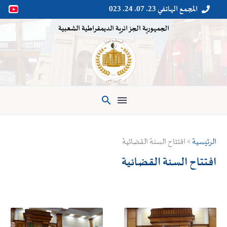
المجمع الهاتفي 23. 07. 24. 023


الجمهورية الجزائرية الديمقراطية الشعبية

الرئيسية
> افتتاح السنة القضائية
افتتاح السنة القضائية
افتتاح
افتتاح