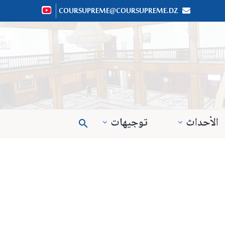
COURSUPREME@COURSUPREME.DZ


الأحداث
توجيهات
