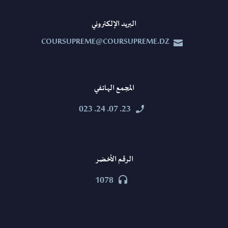
البريد الإلكتروني
COURSUPREME@COURSUPREME.DZ


المجمع الهاتفي
23. 07. 24. 023


الرقم الأخضر
1078

