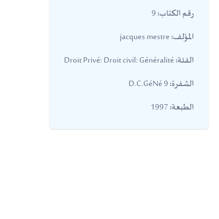
9
رقم الكتاب:
jacques mestre
المؤلف:
Droit Privé: Droit civil: Généralité
الفئة:
9 D.C.GéNé
الشفرة:
1997
الطبعة: