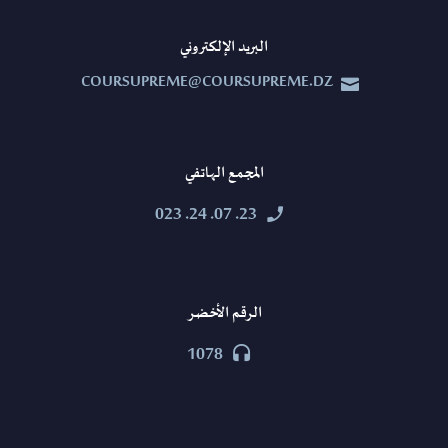
البريد الإلكتروني
COURSUPREME@COURSUPREME.DZ


المجمع الهاتفي
23. 07. 24. 023


الرقم الأخضر
1078

