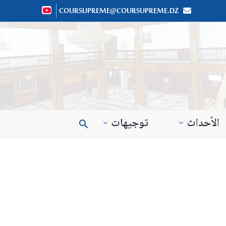
COURSUPREME@COURSUPREME.DZ


الأحداث
توجيهات
