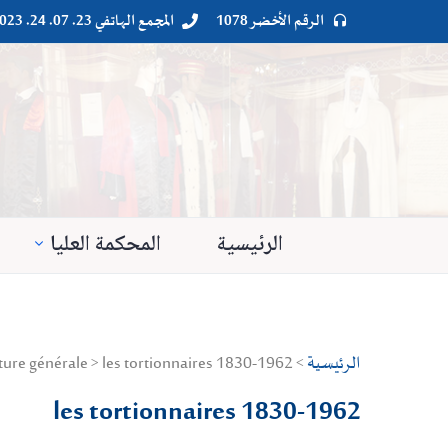
الرقم الأخضر 1078
المجمع الهاتفي 23. 07. 24. 023




الرئيسية
المحكمة العليا
الرئيسية
> Droit privé > Culture générale > les tortionnaires 1830-1962
les tortionnaires 1830-1962