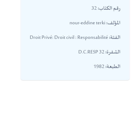
32
رقم الكتاب:
nour-eddine terki
المؤلف:
Droit Privé: Droit civil : Responsabilité
الفئة:
32 D.C.RESP
الشفرة:
1982
الطبعة: