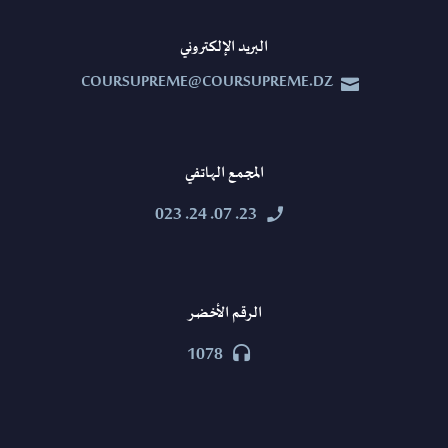
البريد الإلكتروني
COURSUPREME@COURSUPREME.DZ


المجمع الهاتفي
23. 07. 24. 023


الرقم الأخضر
1078

