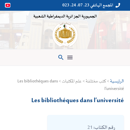
المجمع الهاتفي 23. 07. 24. 023


الجمهورية الجزائرية الديمقراطية الشعبية

الرئيسية
> كتب مختلفة > علم المكتبات > Les bibliothéques dans
l’université
Les bibliothéques dans l’université
21
رقم الكتاب: