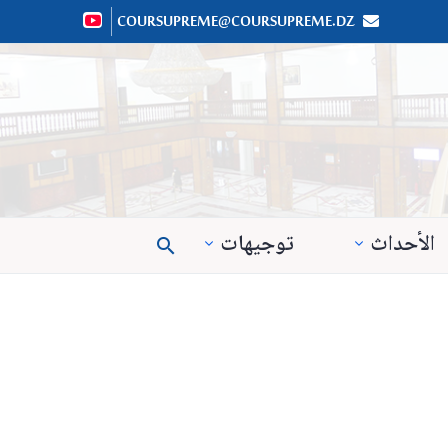
COURSUPREME@COURSUPREME.DZ


الأحداث
توجيهات
